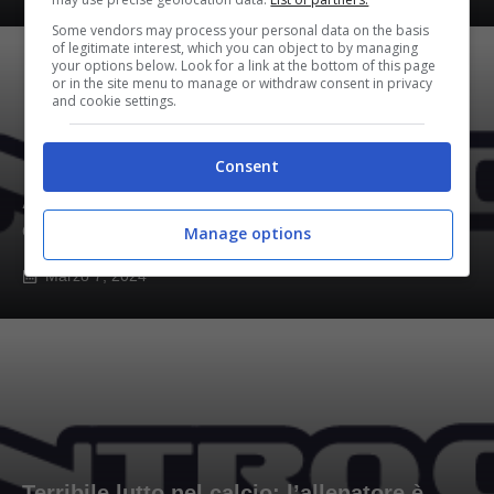
Some vendors may process your personal data on the basis
of legitimate interest, which you can object to by managing
your options below. Look for a link at the bottom of this page
or in the site menu to manage or withdraw consent in privacy
and cookie settings.
Consent
Arrivano gli sceicchi con Antonio Conte:
colpo da capogiro in Serie A
Manage options
Marzo 7, 2024
Terribile lutto nel calcio: l’allenatore è