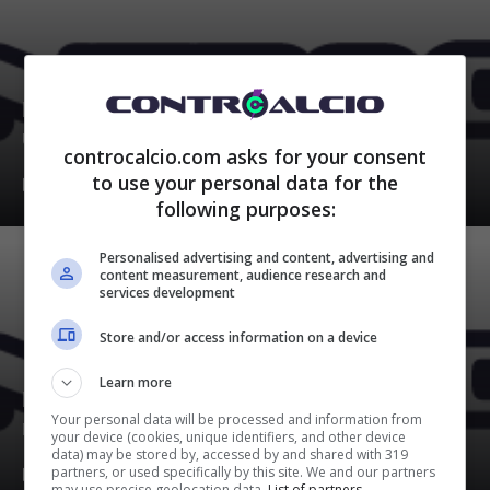
Inter, lo scudetto è vicinissimo: “C’è solo
un pericolo per Inzaghi”
controcalcio.com asks for your consent
to use your personal data for the
Marzo 9, 2024
following purposes:
Personalised advertising and content, advertising and
content measurement, audience research and
services development
Store and/or access information on a device
Learn more
Il club storico è nei guai: penalizzazione e
Your personal data will be processed and information from
maxi risarcimento
your device (cookies, unique identifiers, and other device
data) may be stored by, accessed by and shared with 319
partners, or used specifically by this site. We and our partners
Marzo 9, 2024
may use precise geolocation data.
List of partners.