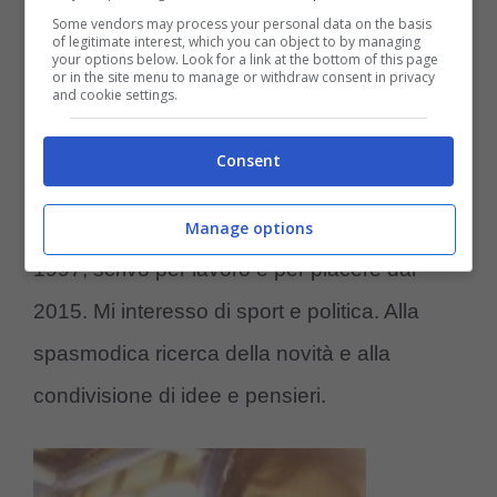
io sottoscrivo: “Scegli il lavoro che ami e non
Some vendors may process your personal data on the basis
of legitimate interest, which you can object to by managing
your options below. Look for a link at the bottom of this page
lavorerai mai, neanche per un giorno in tutta
or in the site menu to manage or withdraw consent in privacy
and cookie settings.
la tua vita”.
Consent
Web Content Editor: Francesco Petito
Giornalista pubblicista, nato a Napoli nel
Manage options
1997, scrivo per lavoro e per piacere dal
2015. Mi interesso di sport e politica. Alla
spasmodica ricerca della novità e alla
condivisione di idee e pensieri.