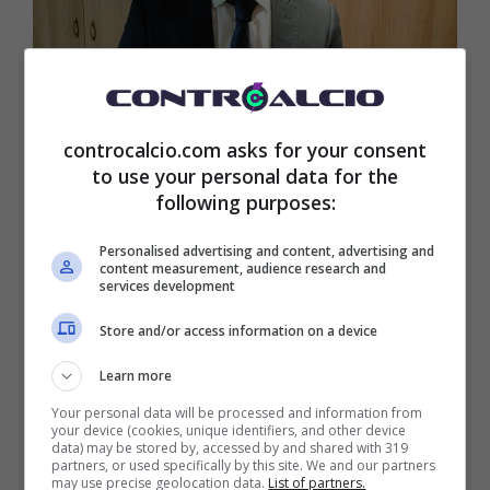
controcalcio.com asks for your consent
to use your personal data for the
following purposes:
Personalised advertising and content, advertising and
content measurement, audience research and
services development
Simone Davino, giornalista pubblicista classe
Store and/or access information on a device
’96, iscritto all’Albo dal 2021. Amante di
Learn more
scrittura e pallone, oltreché sognatore sotto
Your personal data will be processed and information from
un unico comune denominatore: l’enorme
your device (cookies, unique identifiers, and other device
data) may be stored by, accessed by and shared with 319
partners, or used specifically by this site. We and our partners
passione per questo lavoro. Confucio diceva,
may use precise geolocation data.
List of partners.