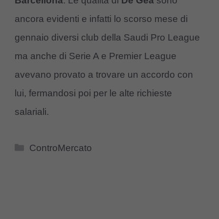
Barcellona
. Le qualità di
De Gea
sono
ancora evidenti e infatti lo scorso mese di
gennaio diversi club della Saudi Pro League
ma anche di Serie A e Premier League
avevano provato a trovare un accordo con
lui, fermandosi poi per le alte richieste
salariali.
Categorie
ControMercato