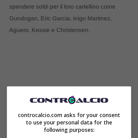
spendere soldi per il loro cartellino come
Gundogan, Eric Garcia, Inigo Martinez,
Aguero, Kessie e Christensen.
controcalcio.com asks for your consent
to use your personal data for the
following purposes:
Il Barcellona pensa già alla