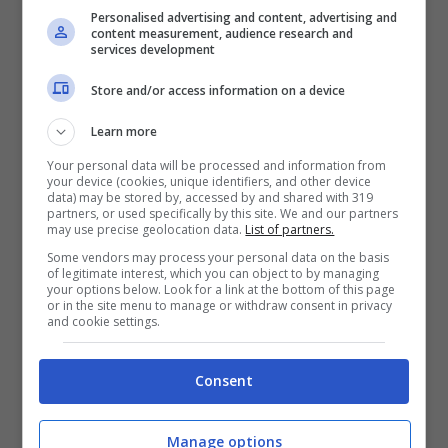
prossima estate: obiettivo
Personalised advertising and content, advertising and
content measurement, audience research and
De Gea per la porta
services development
Store and/or access information on a device
Il prossimo big che potrebbe unirsi a questa
Learn more
speciale lista di ottimi calciatori potrebbe
Your personal data will be processed and information from
your device (cookies, unique identifiers, and other device
essere quello di David
De Gea
, noto portiere
data) may be stored by, accessed by and shared with 319
partners, or used specifically by this site. We and our partners
spagnolo che è rimasto svincolato la scorsa
may use precise geolocation data.
List of partners.
Some vendors may process your personal data on the basis
estate dopo aver indossato per dodici anni la
of legitimate interest, which you can object to by managing
your options below. Look for a link at the bottom of this page
maglia del Manchester United. A riportare di
or in the site menu to manage or withdraw consent in privacy
and cookie settings.
questa voce di mercato è stato il giornalista
di
ESPN
Ekrem Konur che parla di una
Consent
possibile offerta per un contratto biennale.
Manage options