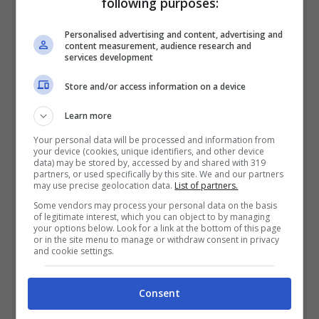
following purposes:
Personalised advertising and content, advertising and
content measurement, audience research and
services development
Store and/or access information on a device
Learn more
Enerix ha spiegato la situazione dell’affare,
Your personal data will be processed and information from
rivelando anche una verità diversa rispetto a
your device (cookies, unique identifiers, and other device
data) may be stored by, accessed by and shared with 319
quella raccontata da altri operatori di
partners, or used specifically by this site. We and our partners
may use precise geolocation data.
List of partners.
mercato. “
L’Inter è seriamente su Lookman
Some vendors may process your personal data on the basis
of legitimate interest, which you can object to by managing
ma vi dico ciò che mi dice ‘Er Faina’.
your options below. Look for a link at the bottom of this page
or in the site menu to manage or withdraw consent in privacy
and cookie settings.
L’Atalanta chiede 50 milioni, la clausola del
nigeriano è di 55. Ma l’Atalanta, avendo
Consent
richieste importanti, sa che l’Inter senza