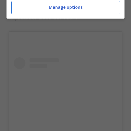
cessioni non può fare mercato”,
ha spiegato
Manage options
lo youtuber tifoso del Milan
.