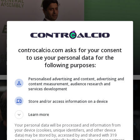
Fulmine a ciel sereno: contatto Al-
controcalcio.com asks for your consent
Khelaifi-Juventus
to use your personal data for the
Dicembre 9, 2023
following purposes:
Personalised advertising and content, advertising and
content measurement, audience research and
services development
Store and/or access information on a device
Learn more
Your personal data will be processed and information from
your device (cookies, unique identifiers, and other device
Ennesimo ribaltone: il big si dimette
data) may be stored by, accessed by and shared with 319