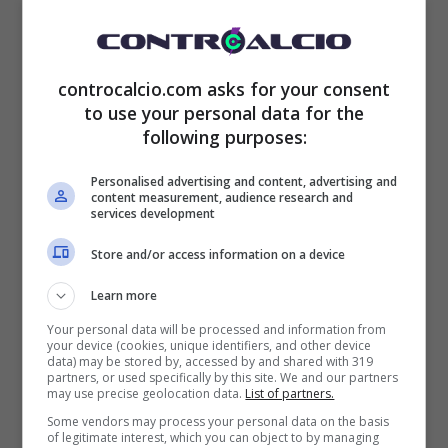
Uno dei reparti più completo dell’Italia è la
controcalcio.com asks for your consent
difesa. Qui Spalletti ha garanzie come i
to use your personal data for the
following purposes:
difensori dell’Inter Acerbi, Bastoni e Darmian
e ha convocato per la prima volta il difensore
Personalised advertising and content, advertising and
content measurement, audience research and
services development
del Torino Bellanova, protagonista finora di
Store and/or access information on a device
una bella stagione. Conferme invece per
Buongiorno e Scalvini, giovani ma ormai
Learn more
Your personal data will be processed and information from
certezze di questa Nazionale.
your device (cookies, unique identifiers, and other device
data) may be stored by, accessed by and shared with 319
partners, or used specifically by this site. We and our partners
may use precise geolocation data.
List of partners.
Chi invece Spalletti non ha convocato è
Some vendors may process your personal data on the basis
Riccardo Calafiori,
sorpresa del Bologna di
of legitimate interest, which you can object to by managing