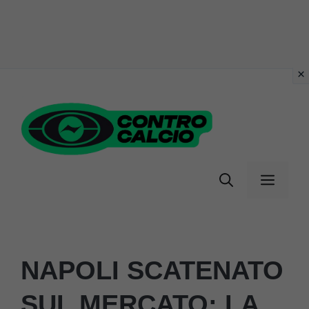
Vai
al
contenuto
Menu
NAPOLI SCATENATO
SUL MERCATO: LA