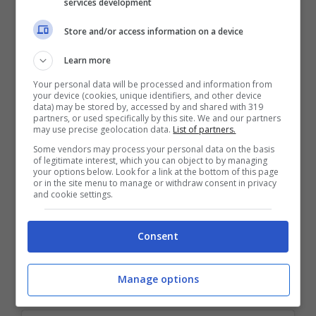
services development
Store and/or access information on a device
Learn more
“
Il Napoli è forte su Juanlu Sanchez del
Your personal data will be processed and information from
Siviglia, il terzino destro individuato come
your device (cookies, unique identifiers, and other device
data) may be stored by, accessed by and shared with 319
rinforzo. L’offerta dei partenopei è di 13
partners, or used specifically by this site. We and our partners
may use precise geolocation data.
List of partners.
milioni di euro e si può chiudere a 15 milioni
Some vendors may process your personal data on the basis
of legitimate interest, which you can object to by managing
più il 10% sulla futura rivendita. In questo
your options below. Look for a link at the bottom of this page
or in the site menu to manage or withdraw consent in privacy
and cookie settings.
momento il Napoli è tranquillo perché ha
dalla sua la volontà del calciatore che vuole il
Consent
club partenopeo. Credo che sia una trattativa
in dirittura d’arrivo
“.
Manage options