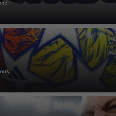
one”
ions