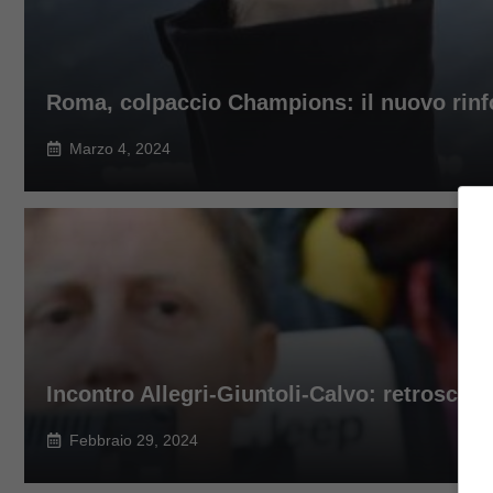
Roma, colpaccio Champions: il nuovo rinfor
Marzo 4, 2024
Incontro Allegri-Giuntoli-Calvo: retrosce
Febbraio 29, 2024