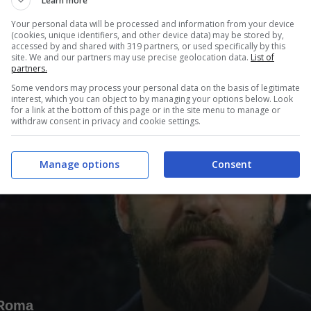
Learn more
Your personal data will be processed and information from your device
(cookies, unique identifiers, and other device data) may be stored by,
accessed by and shared with 319 partners, or used specifically by this
site. We and our partners may use precise geolocation data.
List of
partners.
Some vendors may process your personal data on the basis of legitimate
interest, which you can object to by managing your options below. Look
for a link at the bottom of this page or in the site menu to manage or
da 20 milioni
withdraw consent in privacy and cookie settings.
Manage options
Consent
a Roma