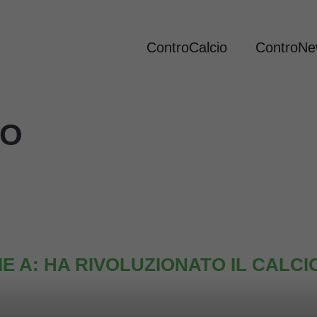
ControCalcio
ControN
IO
RIE A: HA RIVOLUZIONATO IL CALCI