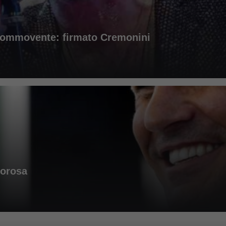
 commovente: firmato Cremonini
morosa