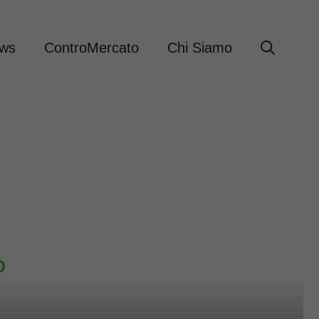
ews
ControMercato
Chi Siamo
O