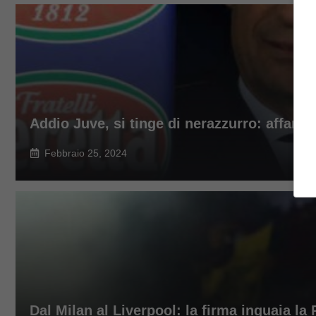
Addio Juve, si tinge di nerazzurro: affare 
Febbraio 25, 2024
Dal Milan al Liverpool: la firma inguaia l