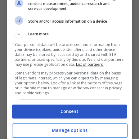
mettendo in grande evidenza e al Napoli di
content measurement, audience research and
services development
Allegri
non può che far piacere anche se la
Store and/or access information on a device
sua posizione all’interno dei partenopei
Learn more
‘scotta’ ancora parecchio per via di quel
Your personal data will be processed and information from
comportamento avuto durante la stagione,
your device (cookies, unique identifiers, and other device
data) may be stored by, accessed by and shared with 319
ossia quelo di non essere rientrato.
partners, or used specifically by this site. We and our partners
may use precise geolocation data.
List of partners.
Some vendors may process your personal data on the basis
of legitimate interest, which you can object to by managing
Allegri
sulla panchina del
Napoli
può aiutare
your options below. Look for a link at the bottom of this page
or in the site menu to manage or withdraw consent in privacy
parecchio anche perché da sempre il tecnico
and cookie settings.
stima tanto il centravanti. Le sue prestazioni
Consent
e il suo modo di stare in campo possono
aiutare parecchio uno come il tecnico tanto
Manage options