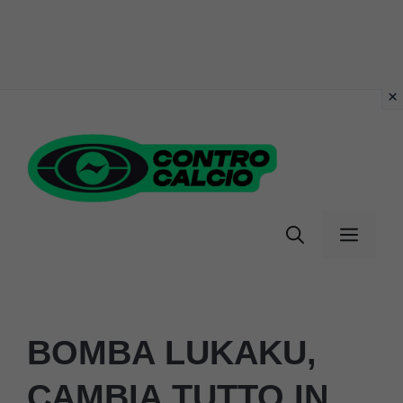
Vai
al
contenuto
Menu
BOMBA LUKAKU,
CAMBIA TUTTO IN