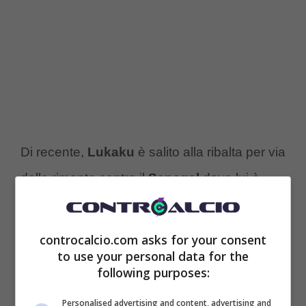
Di recente,
Lukaku
è salito alla ribalta per via
della rimonta contro il
Senegal
dove lui è
stato uno dei protagonisti, tanto da aver
contribuito con il suo gol e la sua prestazione
controcalcio.com asks for your consent
to use your personal data for the
da subentrato alla qualificazione alla fase
following purposes:
successiva. Insomma, Lukaku si sta
Personalised advertising and content, advertising and