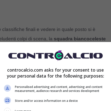
classifiche finali e vedere in quale posto si è
ludenti colpi di scena, la
squadra biancoceleste
sifica che nessuno avrebbe mai immaginato di poter
aziale, ma il suo lavoro è stato comunque grandioso.
controcalcio.com asks for your consent to use
to quella di sapere, subito dopo la firma, che la
Lazio
your personal data for the following purposes:
 la squadra era la stessa dell’anno prima, ovvero
Personalised advertising and content, advertising and content
measurement, audience research and services development
 giocava in modo diverso.
Sarri
ha accettato tutto,
Store and/or access information on a device
agione se le cose non sarebbero andate come la