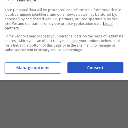
Learn more
rebbero andate. Ebbene, le promesse non sembrano
Your personal data will be processed and information from your device
he aumentare così le strade si divideranno a fine
(cookies, unique identifiers, and other device data) may be stored by,
accessed by and shared with 319 partners, or used specifically by this
site. We and our partners may use precise geolocation data.
List of
partners.
Some vendors may process your personal data on the basis of legitimate
adino e Runjaic. E non solo
interest, which you can object to by managing your options below. Look
for a link at the bottom of this page or in the site menu to manage or
withdraw consent in privacy and cookie settings.
Manage options
Consent