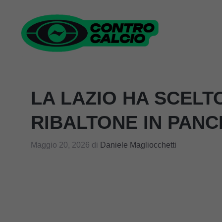
Vai
al
contenuto
LA LAZIO HA SCELTO
RIBALTONE IN PANC
Maggio 20, 2026
di
Daniele Magliocchetti