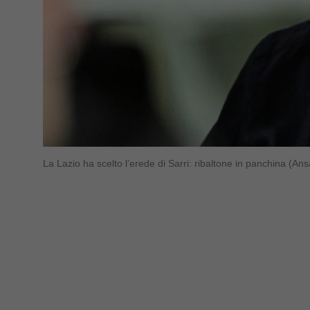
La Lazio ha scelto l’erede di Sarri: ribaltone in panchina (A