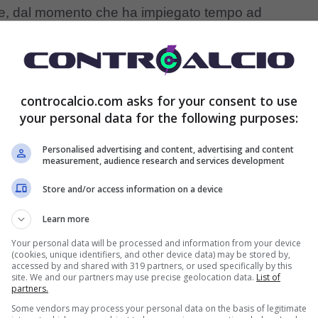
ente, dal momento che ha impiegato tempo ad
nostro campionato ed in particolar modo da
Antonio
nto delle vette incredibili. Adesso è pronto a fare il
 costo
ed una grande occasione per la big.
controcalcio.com asks for your consent to use
your personal data for the following purposes:
tro in Italia: cosa sta
Personalised advertising and content, advertising and content
measurement, audience research and services development
Store and/or access information on a device
te al meglio, nonostante comunque la fiducia di
Learn more
 altri compagni, ha sofferto in maniera importante
Your personal data will be processed and information from your device
(cookies, unique identifiers, and other device data) may be stored by,
he ha fatto i conti con le tante pressioni di quella
accessed by and shared with 319 partners, or used specifically by this
site. We and our partners may use precise geolocation data.
List of
partners.
Some vendors may process your personal data on the basis of legitimate