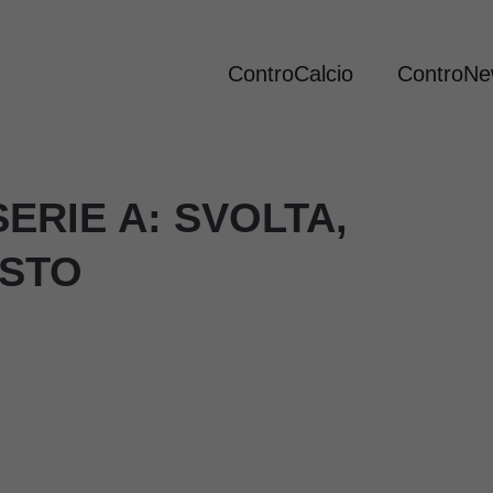
ControCalcio
ControN
ERIE A: SVOLTA,
OSTO