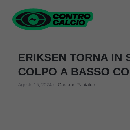
Vai
al
contenuto
ERIKSEN TORNA IN S
COLPO A BASSO C
Agosto 15, 2024
di
Gaetano Pantaleo