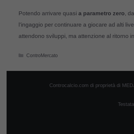
Potendo arrivare quasi
a parametro zero
, d
l’ingaggio per continuare a giocare ad alti liv
attendono sviluppi, ma attenzione al ritorno i
Categorie
ControMercato
Controcalcio.com di proprietà di MED
Testata