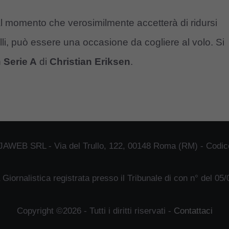
al momento che verosimilmente accetterà di ridursi
elli, può essere una occasione da cogliere al volo. Si
n
Serie A
di
Christian Eriksen
.
JAWEB SRL - Via del Trullo, 122, 00148 Roma (RM) - Codice
 Giornalistica registrata presso il Tribunale di con n° del 05
Copyright ©2026 - Tutti i diritti riservati -
Contattaci