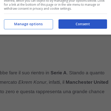
interest, which you can object to by managing your options below. Look
for a link at the bottom of this page or in the site menu to manage or
withdraw consent in privacy and cookie settings.
Manage options
Consent
be fare il suo rientro in
Serie A
. Stando a quanto
i mercato
Ekrem Konur
, infatti, il
Manchester United
osto zero e questa rappresenta una grande chance