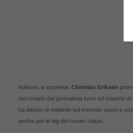
Adesso, a sorpresa,
Christian Eriksen
potreb
raccontato dal giornalista turco ed esperto d
ha deciso di metterlo sul mercato quasi a c
anche per le big del nostro calcio.