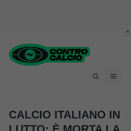
Vai
al
contenuto
Menu
CALCIO ITALIANO IN
LUTTO: È MORTA LA