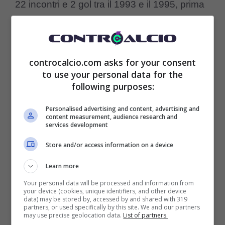
22 incontri e 2 gol tra il 1993 e il 1995, prima
di intraprendere una fase di declino con la
Belenenses (6 presenze nel 1995-1996),
controcalcio.com asks for your consent
seguita da esperienze con Reggiana e
to use your personal data for the
Santa Clara, prima di ritirarsi definitivamente
following purposes:
dal calcio giocato nel 2001.
Personalised advertising and content, advertising and
content measurement, audience research and
services development
Nel 2004-2005, ha avuto un’esperienza
Store and/or access information on a device
come allenatore con il “suo” Portimonense,
Learn more
ma questa è rimasta la sua ultima
Your personal data will be processed and information from
esperienza in panchina.
È stata la figlia
your device (cookies, unique identifiers, and other device
data) may be stored by, accessed by and shared with 319
partners, or used specifically by this site. We and our partners
Matilda a comunicare la triste notizia della
may use precise geolocation data.
List of partners.