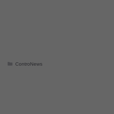
Categorie
ControNews