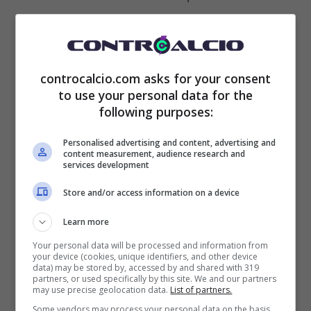
affinché tutto si sistemi: l’allenatore Erik
Ten
Hag
, in accordo con la società, ha deciso di
bandirlo da tutte le strutture del club dopo
controcalcio.com asks for your consent
to use your personal data for the
aver litigato con lui a fine settembre.
following purposes:
Personalised advertising and content, advertising and
L’ex Borussia Dortmund così non solo si
content measurement, audience research and
services development
ritrova da solo e ai margini del progetto
Store and/or access information on a device
tecnico dell’olandese, ma non può nemmeno
Learn more
allenarsi assieme ai suoi compagni.
Your personal data will be processed and information from
Secondo fonti inglesi,
Sancho
avrebbe
your device (cookies, unique identifiers, and other device
data) may be stored by, accessed by and shared with 319
avuto la possibilità di tornare in carreggiata e
partners, or used specifically by this site. We and our partners
may use precise geolocation data.
List of partners.
riprendersi una maglia da titolare a
Some vendors may process your personal data on the basis