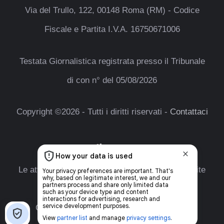
Via del Trullo, 122, 00148 Roma (RM) - Codice
Fiscale e Partita I.V.A. 16750671006
Testata Giornalistica registrata presso il Tribunale
di con n° del 05/08/2026
Copyright ©2026 - Tutti i diritti riservati -
Contattaci
Le attività pubblicitarie su questo sito sono gestite
da theCoreAdv
Chi Siamo
-
Redazione
-
Privacy Policy
-