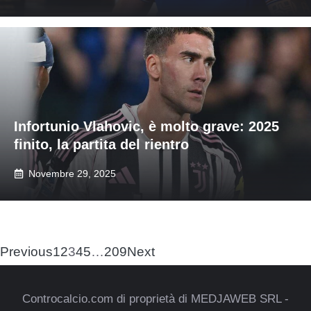
Infortunio Vlahovic, è molto grave: 2025
finito, la partita del rientro
Novembre 29, 2025
Previous
1
2
3
4
5
…
209
Next
Controcalcio.com di proprietà di MEDJAWEB SRL -