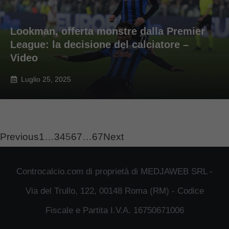
Lookman, offerta monstre dalla Premier
League: la decisione del calciatore –
Video
Luglio 25, 2025
Previous
1
…
3
4
5
6
7
…
67
Next
Controcalcio.com di proprietà di MEDJAWEB SRL -
Via del Trullo, 122, 00148 Roma (RM) - Codice
Fiscale e Partita I.V.A. 16750671006