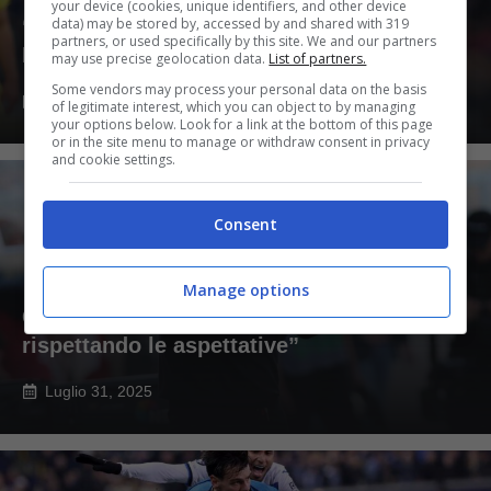
your device (cookies, unique identifiers, and other device
data) may be stored by, accessed by and shared with 319
“Una follia”, scoppia la bufera in casa
partners, or used specifically by this site. We and our partners
Inter: adesso è caos totale
may use precise geolocation data.
List of partners.
Some vendors may process your personal data on the basis
Agosto 1, 2025
of legitimate interest, which you can object to by managing
your options below. Look for a link at the bottom of this page
or in the site menu to manage or withdraw consent in privacy
and cookie settings.
Consent
Manage options
Cohen, che attacco al Napoli: “Non sta
rispettando le aspettative”
Luglio 31, 2025