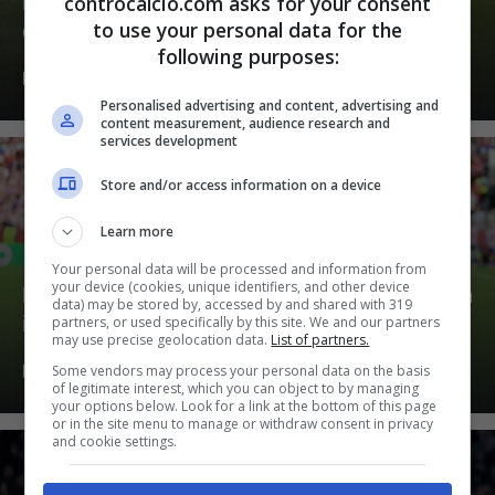
controcalcio.com asks for your consent
Pellegrino alla Juve, ci siamo: ecco
to use your personal data for the
quanto costerà
following purposes:
Luglio 23, 2026
Personalised advertising and content, advertising and
content measurement, audience research and
services development
Store and/or access information on a device
Learn more
Your personal data will be processed and information from
your device (cookies, unique identifiers, and other device
Può arrivare Leao in attacco, trattativa con
data) may be stored by, accessed by and shared with 319
il Milan
partners, or used specifically by this site. We and our partners
may use precise geolocation data.
List of partners.
Some vendors may process your personal data on the basis
Luglio 22, 2026
of legitimate interest, which you can object to by managing
your options below. Look for a link at the bottom of this page
or in the site menu to manage or withdraw consent in privacy
and cookie settings.