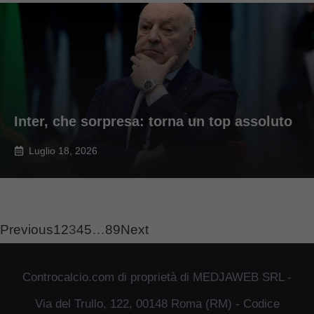
Inter, che sorpresa: torna un top assoluto
Luglio 18, 2026
Previous
1
2
3
4
5
…
89
Next
Controcalcio.com di proprietà di MEDJAWEB SRL -
Via del Trullo, 122, 00148 Roma (RM) - Codice