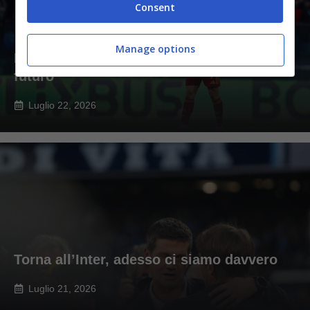
Consent
Manage options
Pellegrini-Roma, altra svolta: le ultime sul
futuro
Luglio 22, 2026
Torna all’Inter, adesso ci siamo davvero
Luglio 21, 2026