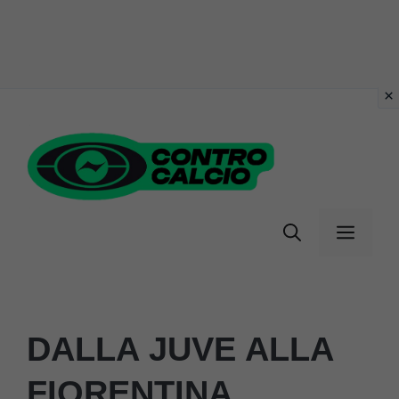
Vai
al
contenuto
Menu
DALLA JUVE ALLA
FIORENTINA,