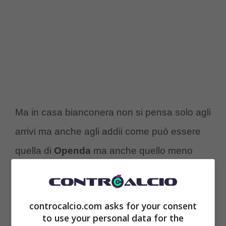
Ma in casa bianconera non si pensa solo agli
arrivi ma anche agli addii come può essere
quella di
Openda
ma anche quello meno
drastico di
Holm
, un giocatore che la Juve
ha tentato di valorizzare e di poter inserire in
controcalcio.com asks for your consent
qualche operazione col
Bologna
ma non è
to use your personal data for the