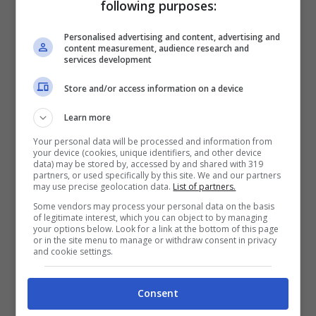
stato possibile. Alla fine il giocatore ha
following purposes:
dovuto dire addio alla squadra bianconera
Personalised advertising and content, advertising and
content measurement, audience research and
dopo il prestito di gennaio, tanto che il
services development
terzino classe 2000
ha fatto ritorno a
Store and/or access information on a device
Bologna, ma per lui potrebbe arrivare una
Learn more
nuova cessione durante l’estate.
Your personal data will be processed and information from
your device (cookies, unique identifiers, and other device
data) may be stored by, accessed by and shared with 319
partners, or used specifically by this site. We and our partners
Un giocatore che a
Spalletti
piaceva
may use precise geolocation data.
List of partners.
Some vendors may process your personal data on the basis
parecchio ma che, complici i tanti stop legati
of legitimate interest, which you can object to by managing
your options below. Look for a link at the bottom of this page
agli infortuni, non è riuscito a far vedere
or in the site menu to manage or withdraw consent in privacy
and cookie settings.
quello di cui è capace. Il ritorno in rossoblu
per
Holm
appare più che scontato e lo si
Consent