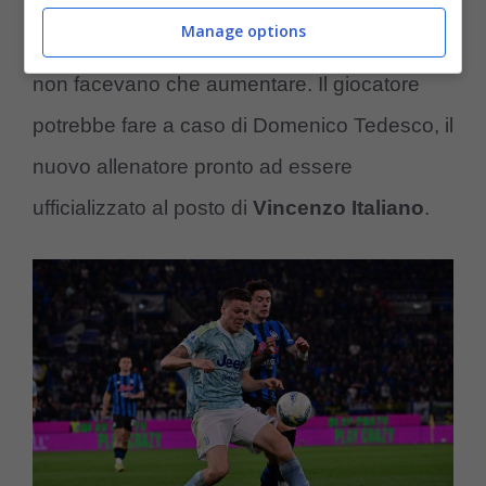
aveva intuito già verso marzo quando le
Manage options
prestazioni non convincevano e le assenze
non facevano che aumentare. Il giocatore
potrebbe fare a caso di Domenico Tedesco, il
nuovo allenatore pronto ad essere
ufficializzato al posto di
Vincenzo Italiano
.