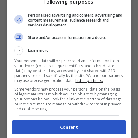
following purposes:
emblematico, non titolare nell’Inter ma quasi
Personalised advertising and content, advertising and
inamovibile nello scacchiere azzurro.
content measurement, audience research and
services development
Frattesi sa bene dell’interesse della
Juve
e
Store and/or access information on a device
col suo procuratore sta cercando ogni mossa
Learn more
per provare a spingere nella direzione
Your personal data will be processed and information from
your device (cookies, unique identifiers, and other device
data) may be stored by, accessed by and shared with 319
bianconera, ma non è facile perché l’Inter
partners, or used specifically by this site. We and our partners
may use precise geolocation data.
List of partners.
vuole monetizzare e perché dietro al
Some vendors may process your personal data on the basis
of legitimate interest, which you can object to by managing
giocatore ci sono
squadre inglesi
che si
your options below. Look for a link at the bottom of this page
or in the site menu to manage or withdraw consent in privacy
muovono e aspettano il momento propizio
and cookie settings.
per farsi avanti. Ma è anche vero che se il
Consent
giocatore vuole solo la Juve, non sarà