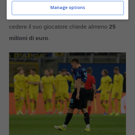
semplice. Ed è qui la tattica che potrebbe
Manage options
fare la differenza.
l’Inter
non schioda e per
cedere il suo giocatore chiede almeno
25
milioni di euro
.