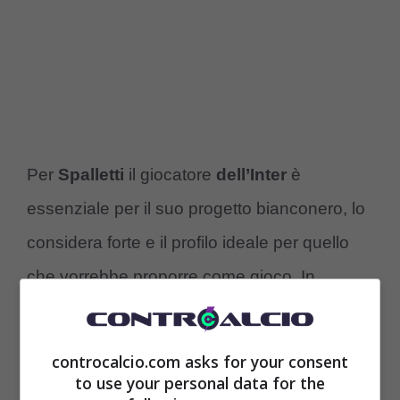
Per
Spalletti
il giocatore
dell’Inter
è
essenziale per il suo progetto bianconero, lo
considera forte e il profilo ideale per quello
che vorrebbe proporre come gioco. In
nazionale, ad esempio, con Spalleti ct non
mancava mai anche nella formazione
controcalcio.com asks for your consent
titolare, tanto che il suo era un caso quasi
to use your personal data for the