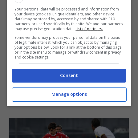
che secondo qualcuno era stato anche
Your personal data will be processed and information from
your device (cookies, unique identifiers, and other device
data) may be stored by, accessed by and shared with 319
richiesto al suo secondo anno a Manchester
partners, or used specifically by this site. We and our partners
may use precise geolocation data.
List of partners.
ma non se ne fece nulla, invece il
Milan
, con
Some vendors may process your personal data on the basis
of legitimate interest, which you can object to by managing
la collaborazione pesante di Jorge
Mendes
,
your options below. Look for a link at the bottom of this page
or in the site menu to manage or withdraw consent in privacy
sta portando avanti una trattativa importante
and cookie settings.
e segreta. Si sussurra che col Benfica ci
Consent
sarebbe anche l’accordo visto che il
giocatore sta pressando non poco per
Manage options
andare via.