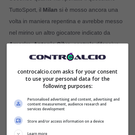
TuttoSport, il
Milan
si è mosso ancora una
volta in maniera repentina e avrebbe messo
nel mirino un altro giocatore indicato da
Amorim, Antonio Silva
, centrale difensivo
del
Benfica
che dovrebbe arrivare in
rossonero per una somma attorno ai
20
controcalcio.com asks for your consent
to use your personal data for the
milioni più 5 di bonus
. Il centrale dovrebbe
following purposes:
firmare un contratto triennale con il Milan per i
Personalised advertising and content, advertising and
prossimi cinque anni.
content measurement, audience research and
services development
Si tratta di un calciatore che al tecnico
Store and/or access information on a device
portoghese piace in particolar modo, tanto
Learn more