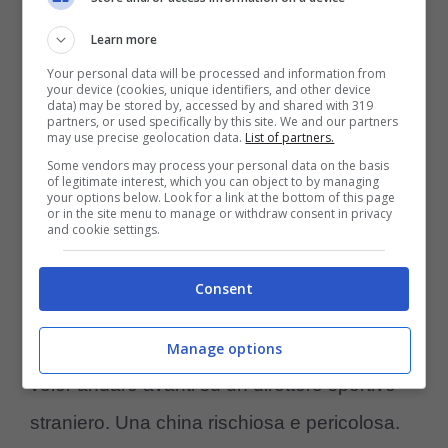
allenatore preciso come quella di Amorim.
Learn more
Your personal data will be processed and information from
Un nome che non entusiasma anche se il
your device (cookies, unique identifiers, and other device
data) may be stored by, accessed by and shared with 319
suo lavoro allo
Sporting Lisbona
è stato
partners, or used specifically by this site. We and our partners
may use precise geolocation data.
List of partners.
notevole, ma assai diastroso quello che ha
Some vendors may process your personal data on the basis
of legitimate interest, which you can object to by managing
portato avanti al
Manchester
dove dopo un
your options below. Look for a link at the bottom of this page
or in the site menu to manage or withdraw consent in privacy
and cookie settings.
anno e mezzo è stato mandato via perché
odiato da gran parte deo calciatori che non
Consent
ne condividevano più la visione e i metodi.
Ma il
Milan
va avanti su di lui come sembra
Manage options
voler andare avanti su un direttore sportivo
straniero. Una china rischiosa e pericolosa.