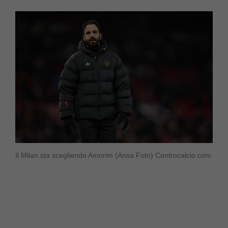
Il Milan sta scegliendo Amorim (Ansa Foto) Controcalcio.com