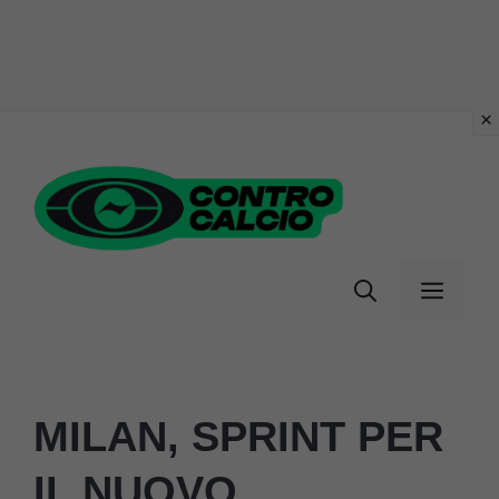
Vai
al
contenuto
Menu
MILAN, SPRINT PER
IL NUOVO