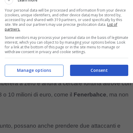
Learn more
Your personal data will be processed and information from your device
(cookies, unique identifiers, and other device data) may be stored by,
accessed by and shared with 319 partners, or used specifically by this
site. We and our partners may use precise geolocation data.
List of
partners.
Some vendors may process your personal data on the basis of legitimate
 ma i tifosi…
interest, which you can object to by managing your options below. Look
for a link at the bottom of this page or in the site menu to manage or
withdraw consent in privacy and cookie settings.
 appena due ore di incontro o forse anche meno,
Manage options
Consent
l calciatore serbo per il rinnovo è stata tutta tranne
libererà a zero e andrà a cercare fortuna altrove con
 o 10 milioni di euro, come il
Fenerbahce
, ma non
punto, possano anche prendere due attaccanti e