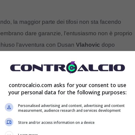
ndo, la maggior parte dei tifosi non sta facendo
 sembrano dare garanzie, l’entusiasmo non è proprio
 chiuso l’avventura con Dusan
Vlahovic
dopo
olo
Muani
, come voler dire che la fantasia non sta
uve male non aveva fatto, ma anche fino ad arrivare a
controcalcio.com asks for your consent to use
your personal data for the following purposes:
Personalised advertising and content, advertising and content
measurement, audience research and services development
Store and/or access information on a device