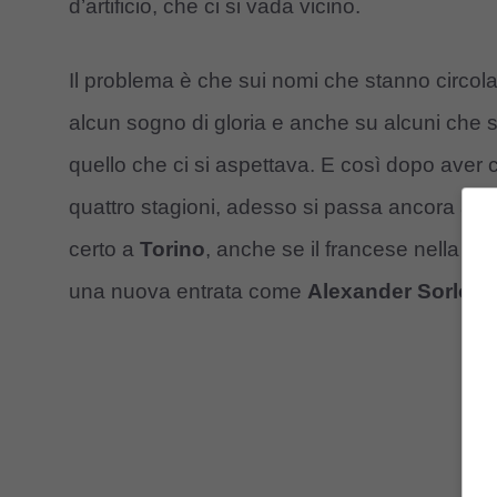
d’artificio, che ci si vada vicino.
Il problema è che sui nomi che stanno circola
alcun sogno di gloria e anche su alcuni che
quello che ci si aspettava. E così dopo aver
quattro stagioni, adesso si passa ancora a
K
certo a
Torino
, anche se il francese nella J
una nuova entrata come
Alexander Sorloth
.