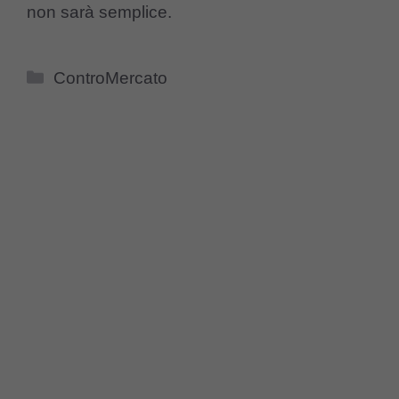
non sarà semplice.
Categorie
ControMercato