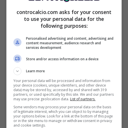
senza dubbio uno dei giocatori più forti che ci
controcalcio.com asks for your consent
sono in circolazione nel suo ruolo, almeno in
to use your personal data for the
following purposes:
Italia, ma alla sua seconda stagione con la
Fiorentina
le cose non sono andate come lui
Personalised advertising and content, advertising and
content measurement, audience research and
si aspettava e desiderava, tanto che ha
services development
dovuto combattere con diversi guai fisici e
Store and/or access information on a device
soprattutto con una condizione di squadra
Learn more
che ha lasciato a desiderare, tanto che la
Your personal data will be processed and information from
your device (cookies, unique identifiers, and other device
data) may be stored by, accessed by and shared with 319
squadra è in lotta per non retrocedere anche
partners, or used specifically by this site. We and our partners
may use precise geolocation data.
List of partners.
se la situazione è migliore rispetto a qualche
Some vendors may process your personal data on the basis
of legitimate interest, which you can object to by managing
settimana fa.
your options below. Look for a link at the bottom of this page
or in the site menu to manage or withdraw consent in privacy
and cookie settings.