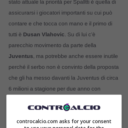
stato attuale la priorità per Spalltti è quella di
assicurarsi i giocatori importanti su cui può
contare e che tocca con mano e il primo di
tutti è
Dusan Vlahovic
. Su di lui c’è
parecchio movimento da parte della
Juventus
, ma potrebbe anche essere inutile
perché il serbo non è convinto della proposta
che gli ha messo davanti la Juventus di circa
6 milioni a stagione per due anno con
opzione per il terzo.
controcalcio.com asks for your consent
to use your personal data for the