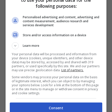
following purposes:
Personalised advertising and content, advertising and
content measurement, audience research and
services development
Store and/or access information on a device
Learn more
Your personal data will be processed and information from
Ci sarebbe anche la possibilità di poter
your device (cookies, unique identifiers, and other device
data) may be stored by, accessed by and shared with 319
partners, or used specifically by this site. We and our partners
vedere aumentare
l’ingaggio
l’anno
may use precise geolocation data.
List of partners.
successivo ma è solo e tutto sulla carta
Some vendors may process your personal data on the basis
of legitimate interest, which you can object to by managing
your options below. Look for a link at the bottom of this page
senza nessuna garanzia, mentre da altre
or in the site menu to manage or withdraw consent in privacy
and cookie settings.
parti, il giocatore avrebbe ricevuto proposte
più ricche come dal
Fenerbahce
di circa
10
Consent