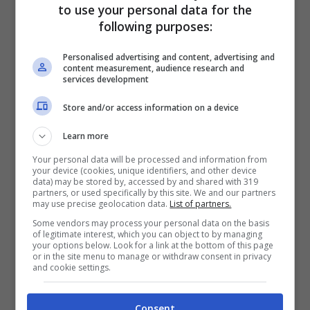
to use your personal data for the
anche la sfera tecnica nel nome di
Max
following purposes:
Allegri
messo fin troppo in discussione dai
Personalised advertising and content, advertising and
content measurement, audience research and
dirigenti che l’avevano scelto. La gente ha
services development
contestato e il vero grande sogno dei tifosi è
Store and/or access information on a device
il ritorno della bandiera per eccellenza,
Learn more
ovvero
Paolo Maldini
. Il suo addio è stato
Your personal data will be processed and information from
your device (cookies, unique identifiers, and other device
quanto di più biego ci potesse essere e a
data) may be stored by, accessed by and shared with 319
partners, or used specifically by this site. We and our partners
parlare di questa situazione è un grande
may use precise geolocation data.
List of partners.
Some vendors may process your personal data on the basis
amico dell’ex terzino e grande giocatore
of legitimate interest, which you can object to by managing
your options below. Look for a link at the bottom of this page
come Massimo
Ambrosini
.
or in the site menu to manage or withdraw consent in privacy
and cookie settings.
L’ex giocatore ora opinionista televisivo è
Consent