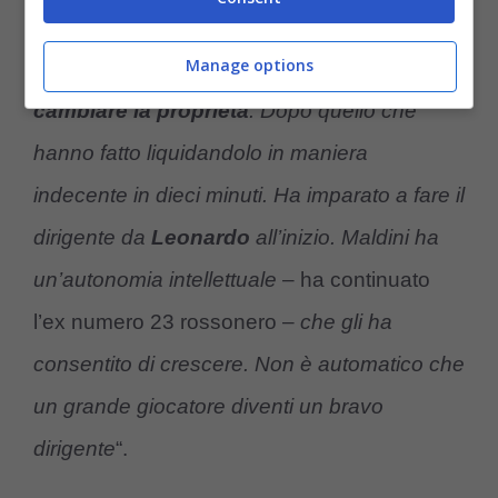
abbastanza chiaro: “
C’è solo una condizione
Manage options
perché Paolo possa rientrare nel
Milan,
deve
cambiare la proprietà
. Dopo quello che
hanno fatto liquidandolo in maniera
indecente in dieci minuti. Ha imparato a fare il
dirigente da
Leonardo
all’inizio. Maldini ha
un’autonomia intellettuale
– ha continuato
l’ex numero 23 rossonero –
che gli ha
consentito di crescere. Non è automatico che
un grande giocatore diventi un bravo
dirigente
“.