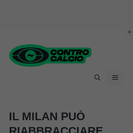
Vai
al
contenuto
Menu
IL MILAN PUÒ
RIABBRACCIARE