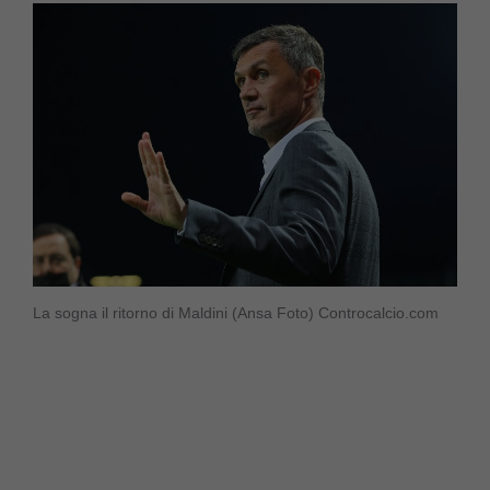
La sogna il ritorno di Maldini (Ansa Foto) Controcalcio.com