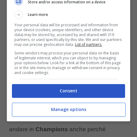
Store and/or access information on a device
in prima persona, così come il
diesse Igli
Learn more
Tare
anche se
tra i due non c’è più lo
Your personal data will be processed and information from
stesso rapporto di qualche tempo fa.
your device (cookies, unique identifiers, and other device
data) may be stored by, accessed by and shared with 319
Sembra quasi una guerra tutti contro tutti.
partners, or used specifically by this site. We and our partners
may use precise geolocation data.
List of partners.
Some vendors may process your personal data on the basis
of legitimate interest, which you can object to by managing
L’addio di
Massimiliano Allegri
appare una
your options below. Look for a link at the bottom of this page
or in the site menu to manage or withdraw consent in privacy
possibilità sempre più concreta e possibile
and cookie settings.
anche perché i rapporti con la dirigenza sono
Consent
ai minimi termini e la battuta d’arresto
casalinga con l’Atalanta potrebbe essere
Manage options
decisiva. Il
Milan
ha ancora possibilità di
andare in
Champions
anche perché