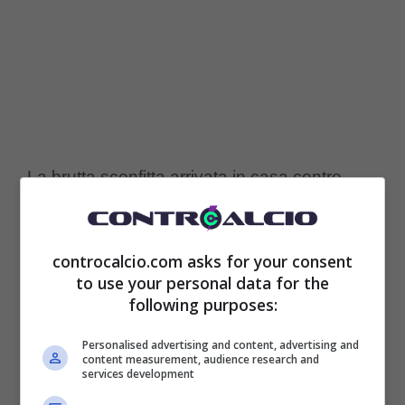
La brutta sconfitta arrivata in casa contro
l’Atalanta, rischia di essere ancora peggiore
di quella rimediata sempre in casa con
controcalcio.com asks for your consent
l’Udinese e ancora prima con la Lazio, forse
to use your personal data for the
following purposes:
la madre di tutte le sconfitte perché arrivata in
Personalised advertising and content, advertising and
un momento propizio e pieno di entusiasmo.
content measurement, audience research and
services development
C’è la possibilità concreta che
Allegri
paghi