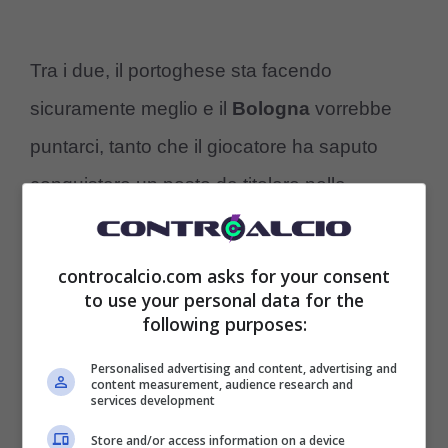
Tra i due, il portoghese sta facendo
sicuramente meglio e il
Bologna
vorrebbe
puntarci, tanto che il giocatore ha saputo
conquistare un posto da titolare nella
formazione di Italiano, anche se la formula
per Joao Mario è diversa rispetto a quella di
controcalcio.com asks for your consent
to use your personal data for the
Holm
, anche perché se il Bologna non
following purposes:
dovesse arrivare in Europa bisogna rivedere
Personalised advertising and content, advertising and
ogni situazione nella trattativa e cambiare le
content measurement, audience research and
services development
cose, rendendole anche più semplici.
Store and/or access information on a device