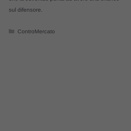
sul difensore.
Categorie
ControMercato