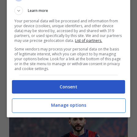
Le due società sta seriamente pensando di
Learn more
fare restare i due giocatori dove sono,
Your personal data will be processed and information from
your device (cookies, unique identifiers, and other device
data) may be stored by, accessed by and shared with 319
soprattutto la
Juventus
anche se lo stesso
partners, or used specifically by this site. We and our partners
may use precise geolocation data.
List of partners.
Holm
non è che abbia convinto più di tanto,
Some vendors may process your personal data on the basis
of legitimate interest, which you can object to by managing
anche perché c’è uno scopo ben preciso da
your options below. Look for a link at the bottom of this page
or in the site menu to manage or withdraw consent in privacy
parte della società bianconera. E potrebbe
and cookie settings.
essere una grande occasione per
Consent
accontentare
Spalletti
.
Manage options