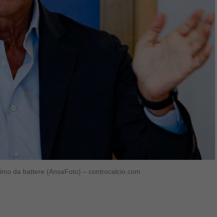
issimo da battere (AnsaFoto) – controcalcio.com