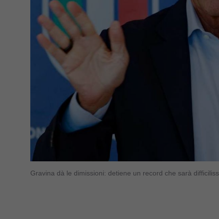
Gravina dà le dimissioni: detiene un record che sarà difficil