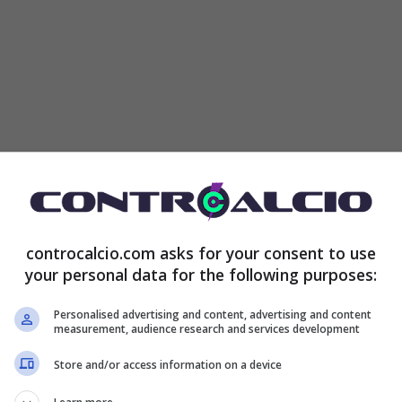
dente federale arrivano dopo un’umiliazione personale
Se
un ministro fa leva perfino sulla tua dignità
pur
controcalcio.com asks for your consent to use
your personal data for the following purposes:
vato all’ammazzacaffè, e col senno di poi forse
ossa andasse fatta un po’ prima. Anche perché così
Personalised advertising and content, advertising and content
measurement, audience research and services development
Store and/or access information on a device