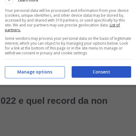
Learn more
ndo il sistema provava a rimettersi in piedi dopo il
Your personal data will be processed and information from your device
usiasmo, rilancio, ma anche errori e frenate. Perché
(cookies, unique identifiers, and other device data) may be stored by,
accessed by and shared with 319 partners, or used specifically by this
ta poco per perdere direzione.
site. We and our partners may use precise geolocation data.
List of
partners.
Some vendors may process your personal data on the basis of legitimate
interest, which you can object to by managing your options below. Look
entità chiara. L’Italia aveva ritrovato gioco, fiducia
for a link at the bottom of this page or in the site menu to manage or
withdraw consent in privacy and cookie settings.
uella vittoria ha avuto un peso enorme, perché ha
. Ma allo stesso tempo ha creato una copertura
Manage options
Consent
mai risolti.
2022 e quel record da non