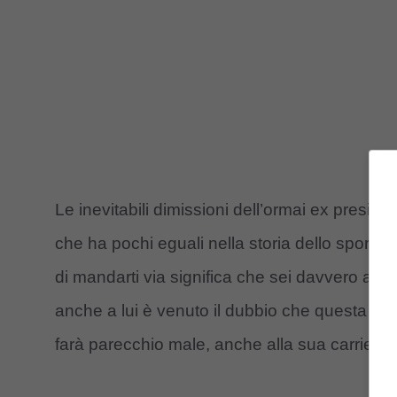
Le inevitabili dimissioni dell’ormai ex presi
che ha pochi eguali nella storia dello sport. 
di mandarti via significa che sei davvero arri
anche a lui è venuto il dubbio che questa m
farà parecchio male, anche alla sua carriera.