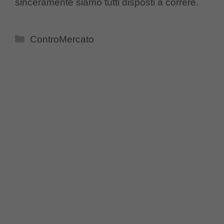
sinceramente siamo tutti disposti a correre.
Categorie
ControMercato