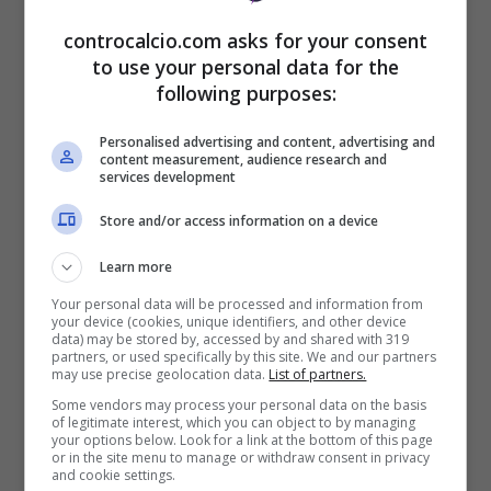
League. E probabilmente, salvo sorprese,
controcalcio.com asks for your consent
così sarà.
to use your personal data for the
following purposes:
Personalised advertising and content, advertising and
content measurement, audience research and
services development
Store and/or access information on a device
Learn more
Your personal data will be processed and information from
your device (cookies, unique identifiers, and other device
data) may be stored by, accessed by and shared with 319
partners, or used specifically by this site. We and our partners
may use precise geolocation data.
List of partners.
Some vendors may process your personal data on the basis
Salah, Lewandowski e altri “vecchi”: i giocatori in scadenza
of legitimate interest, which you can object to by managing
your options below. Look for a link at the bottom of this page
or in the site menu to manage or withdraw consent in privacy
nel mirino dei nostri club (AnsaFoto) – controcalcio.com
and cookie settings.