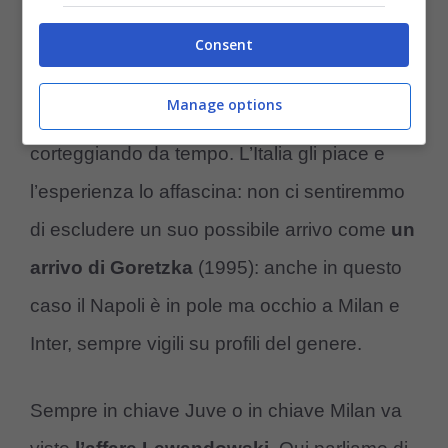
Diverso il discorso per
Bernardo Silva.
Consent
Lascerà il City,
è del 1994 quindi neppure
Manage options
così anziano e la Juventus lo sta
corteggiando da tempo. L’Italia gli piace e
l’esperienza lo affascina: non ci sentiremmo
di escludere un suo possibile arrivo come
un
arrivo di Goretzka
(1995): anche in questo
caso il Napoli è in pole ma occhio a Milan e
Inter, sempre vigili su profili del genere.
Sempre in chiave Juve o in chiave Milan va