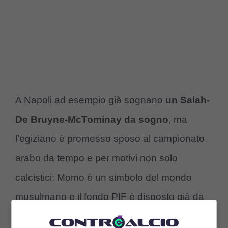
A Napoli ad esempio già sognano
un Salah-
De Bruyne-McTominay da sogno
, ma
l’egiziano è promesso sposo al campionato
arabo da tempo e per motivi non solo
calcistici: Momo è un simbolo del mondo
musulmano e il fondo PIF è disposto già da
anni a fare follie per portarlo in Saudi