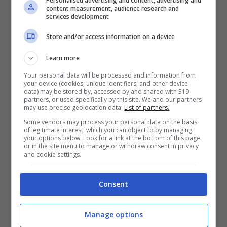
Personalised advertising and content, advertising and
sono state impostate le cessionio a titolo
content measurement, audience research and
services development
temporaneo in estate e tra queste c’è senza
Store and/or access information on a device
dubbio quella di
Samuel Chukwueze
.
Learn more
L’esterno nigeriano attualmente è in prestito
Your personal data will be processed and information from
your device (cookies, unique identifiers, and other device
data) may be stored by, accessed by and shared with 319
al Fulham, che sta facendo un ottimo
partners, or used specifically by this site. We and our partners
may use precise geolocation data.
List of partners.
campionato in Premier, e sul giocatore del
Some vendors may process your personal data on the basis
of legitimate interest, which you can object to by managing
Milan appare seriamente intenzionato a
your options below. Look for a link at the bottom of this page
or in the site menu to manage or withdraw consent in privacy
trattenere il giocatore in Inghilterra e a
and cookie settings.
prenderlo a titolo definitivo. Pensare che in
Consent
due stagioni, l’ex calciatore del
Villareal
, non
ha convinto il Milan e invece al
Fulham
sta
Manage options