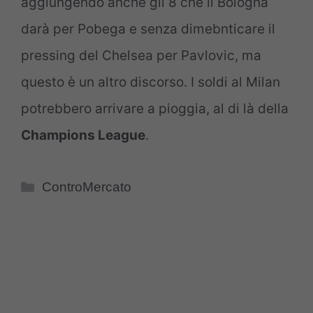
aggiungendo anche gli 8 che il Bologna
darà per Pobega e senza dimebnticare il
pressing del Chelsea per Pavlovic, ma
questo è un altro discorso. I soldi al Milan
potrebbero arrivare a pioggia, al di là della
Champions League
.
Categorie
ControMercato