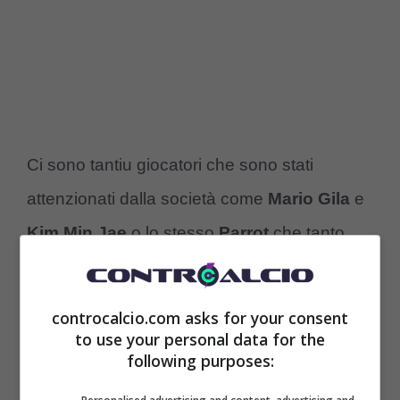
Ci sono tantiu giocatori che sono stati
attenzionati dalla società come
Mario Gila
e
Kim Min Jae
o lo stesso
Parrot
che tanto
piace a Tare e non dispiace per niente ad
Allegri. E quello che più conta è che la
controcalcio.com asks for your consent
società rossonera potrà contare su alcune
to use your personal data for the
following purposes:
entrate che sembrano quasi fisse per come