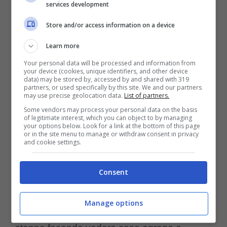
che si sta mettendo in evidenza anche
services development
Europa ha
perché il Milan che torna in
Store and/or access information on a device
bisogno di giocatori pronti ed esperti e che
Learn more
sappiano il fatto loro.
Your personal data will be processed and information from
your device (cookies, unique identifiers, and other device
data) may be stored by, accessed by and shared with 319
partners, or used specifically by this site. We and our partners
Ci sono alcuni giocatori che sono stati messi
may use precise geolocation data.
List of partners.
Some vendors may process your personal data on the basis
nel mirino e sono in serie A, principalmente in
of legitimate interest, which you can object to by managing
your options below. Look for a link at the bottom of this page
una squadra che in questo momento si sta
or in the site menu to manage or withdraw consent in privacy
and cookie settings.
mettendo in evidenza come il Genoa e nei
giocatori di
Johan Vasquez e Alessandro
Consent
Marcandalli che piacciono al Milan
anche
Manage options
perché con il lavoro di Daniele De Rossi