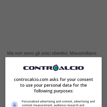
Ma non sono gli unici obiettivi. Massimiliano
Allegri vuole una squadra più competitiva e
che dia più certezze in mezzo al campo. Il
controcalcio.com asks for your consent
reparto sul quale si sta lavorando tanto è la
to use your personal data for the
difesa e non solo con elementi di affidamento
following purposes:
come Gila e Kim Min Jae ma anche prospetti
Personalised advertising and content, advertising and
content measurement, audience research and