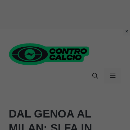
Vai
al
contenuto
Menu
DAL GENOA AL
MILAN: SI FA IN