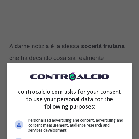
A darne notizia è la stessa
società friulana
che ha decsritto cosa sia realmente
accaduto al giocatore che si è fermato
all’improvviso anche perché iul giocatore
controcalcio.com asks for your consent
aveva avuto problemi contro la Fiorentina e
to use your personal data for the
l’esito degli esami strumentali non ha lasciato
following purposes:
spazio a dubbi visto che
Zemura
“
ha
Personalised advertising and content, advertising and
content measurement, audience research and
riportato una lesione muscolare al bicipite
services development