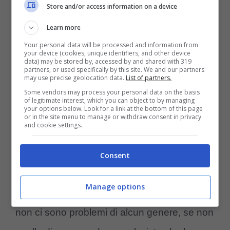
femorale della coscia sinistra. Il calciatore ha
Store and/or access information on a device
già ricominciato l’iter riabilitativo e sarà
Learn more
valutato nelle prossime settimane
“.
Your personal data will be processed and information from
your device (cookies, unique identifiers, and other device
data) may be stored by, accessed by and shared with 319
partners, or used specifically by this site. We and our partners
Una doccia gelata per tecnico e squadra
may use precise geolocation data.
List of partners.
Some vendors may process your personal data on the basis
anche perché con questo stop il laterale
of legitimate interest, which you can object to by managing
your options below. Look for a link at the bottom of this page
bianconero salta la gara di campionato
or in the site menu to manage or withdraw consent in privacy
and cookie settings.
contro la
Juventus
, e per
Runjaic
cè una
perdita pesante visto che dovrà sostituirlo
Consent
per affrontare al meglio la gara con la
Manage options
Juventus. Per i bianconeri di
Spalletti
invece
non ci sono problemi di alcun genere, se non