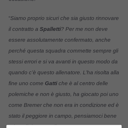
“
Siamo proprio sicuri che sia giusto rinnovare
il contratto a
Spalletti
? Per me non deve
essere assolutamente confermato, anche
perché questa squadra commette sempre gli
stessi errori e si va avanti in questo modo da
quando c’è questo allenatore. L’ha risolta alla
fine uno come
Gatti
che è al centro delle
polemiche e non è giusto, ha giocato poi uno
come Bremer che non era in condizione ed è
stato il peggiore in campo, pensiamoci bene
prima di rinnovare il contratto a questo