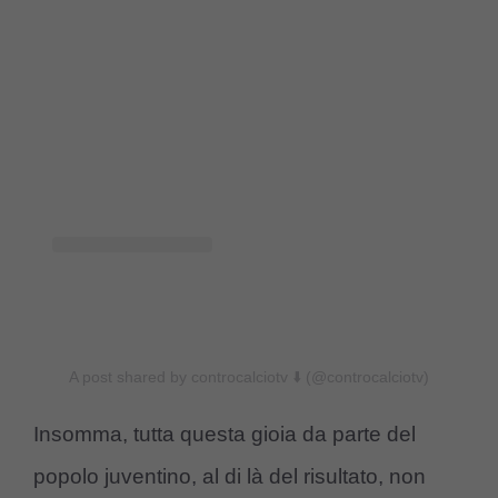
A post shared by controcalciotv ⬇️ (@controcalciotv)
Insomma, tutta questa gioia da parte del
popolo juventino, al di là del risultato, non