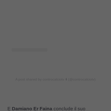
A post shared by controcalciotv ⬇️ (@controcalciotv)
E
Damiano Er Faina
conclude il suo