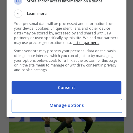
Store and/or access information on a device
è
Spalletti
che vuole ci siano almeno quattro
difensori di livello, anche se
Gatti
a quel
Learn more
Your personal data will be processed and information from
punto potrebbe lasciare Torino anche in virtù
your device (cookies, unique identifiers, and other device
data) may be stored by, accessed by and shared with 319
delle proposte che ha ricevuto lo stesso
partners, or used specifically by this site. We and our partners
may use precise geolocation data.
List of partners.
giocatore e la società bianconera.
Some vendors may process your personal data on the basis
of legitimate interest, which you can object to by managing
your options below. Look for a link at the bottom of this page
or in the site menu to manage or withdraw consent in privacy
and cookie settings.
Consent
Manage options