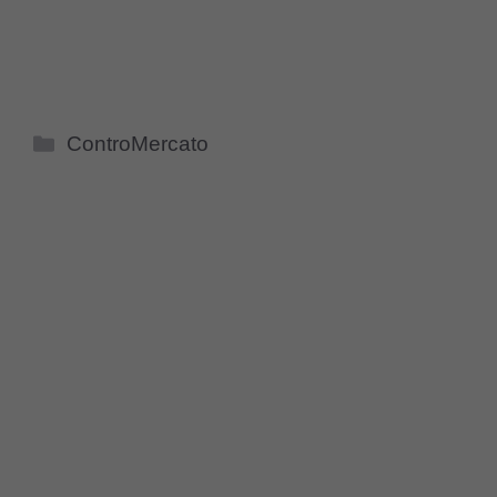
Categorie
ControMercato