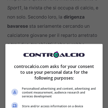
Sport1
, la rivista che si occupa di calcio, e
non solo. Secondo loro, la
dirigenza
bavarese
sta seriamente cercando un
calciatore giovane per il reparto arretrato
e tra i due-tre obiettivi che avrebbe
inserito in una lista ci sarebbe proprio lui, il
tedesco alle dipendenze di
Chivu
e che
controcalcio.com asks for your consent
to use your personal data for the
tanto sta facendo bene in questo scorcio
following purposes:
di stagione.
Personalised advertising and content, advertising and
content measurement, audience research and
services development
Il Bayern Monaco sta tentando un
rinnovamento strutturale ma anche d’età e
Store and/or access information on a device