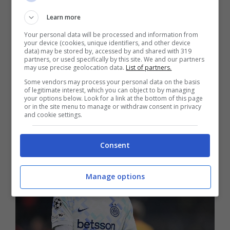
avrebbe messo gli occhi su
Bisseck
. C’è
Learn more
da che di recente la società tedesca ha
Your personal data will be processed and information from
your device (cookies, unique identifiers, and other device
data) may be stored by, accessed by and shared with 319
trovato l’accordo per il rinnovo di contratto
partners, or used specifically by this site. We and our partners
may use precise geolocation data.
List of partners.
di
Dayot Upamecano
e ora cerca di
Some vendors may process your personal data on the basis
of legitimate interest, which you can object to by managing
rendere il reparto ancora più forte e
your options below. Look for a link at the bottom of this page
or in the site menu to manage or withdraw consent in privacy
centrale.
and cookie settings.
Consent
Manage options