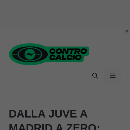
Vai
al
contenuto
Menu
DALLA JUVE A
MADRID A ZERO: