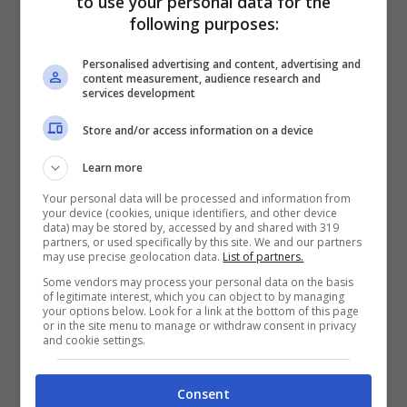
to use your personal data for the
la
Juventus
, uno di quei giocatori che è
following purposes:
stato pagato 70 milioni di euro e sta andando
Personalised advertising and content, advertising and
via a zero. Con i
procuratori
c’è stato più di
content measurement, audience research and
services development
un incontro, con qualche speranza di
Store and/or access information on a device
apertura, ma è sull’offerta che è necessario
Learn more
lavorare. Si parte da una base impossibile di
Your personal data will be processed and information from
12 milioni l’anno, con la Juve che è arrivata a
your device (cookies, unique identifiers, and other device
data) may be stored by, accessed by and shared with 319
poco meno della metà.
partners, or used specifically by this site. We and our partners
may use precise geolocation data.
List of partners.
Some vendors may process your personal data on the basis
of legitimate interest, which you can object to by managing
In un certo senso è come se la
Juve
your options below. Look for a link at the bottom of this page
or in the site menu to manage or withdraw consent in privacy
dovesse ricomprarlo e questo significa dare
and cookie settings.
tanti soldi al giocatore ma anche ai
Consent
procuratori. E qui comincia il grande balletto