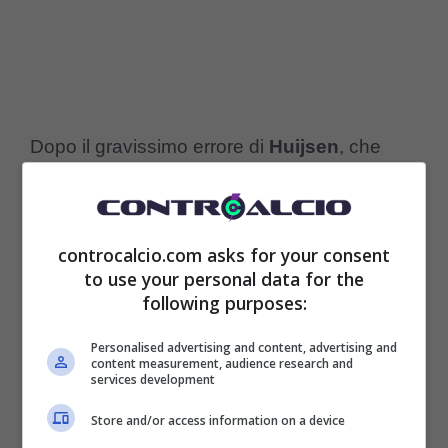
Dopo il gravissimo errore di
Huijsen
, che
nessuno ha ancora perdonato a
Giuntoli
, la
Juventus sui giovani è molto guardinga,
controcalcio.com asks for your consent
soprattutto per i tanti che sono cresciuti nel
to use your personal data for the
vivaio e nella
NextGen
per poi andare a fare
following purposes:
le fortune in altre squadre e non si vogliono
Personalised advertising and content, advertising and
content measurement, audience research and
più commettere amenità di questo genere
services development
anche per via della ristrutturazione che si sta
Store and/or access information on a device