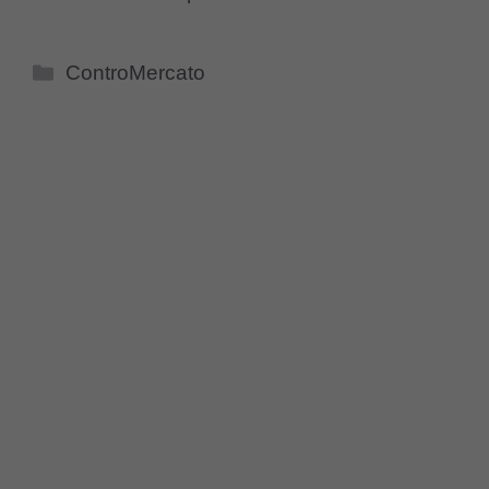
Categorie
ControMercato