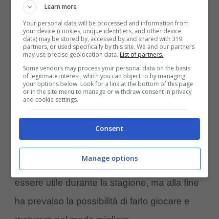
provando ad attuare a Torino
Learn more
Your personal data will be processed and information from
your device (cookies, unique identifiers, and other device
Di certo è che
Pedro Felipe
si appresta a
data) may be stored by, accessed by and shared with 319
partners, or used specifically by this site. We and our partners
chiudere la sua avventura bianconera anche
may use precise geolocation data.
List of partners.
Some vendors may process your personal data on the basis
se a titolo temporaneo, e ci tengono a
of legitimate interest, which you can object to by managing
your options below. Look for a link at the bottom of this page
sottolinearlo in casa bianconera, anche
or in the site menu to manage or withdraw consent in privacy
and cookie settings.
perché su questo ragazzo brasiliano ci sono
tante aspettative, considerato che il
tecnico
Consent
alla fine ha dato il suo benestare ma non era
Manage options
così tanto convinto perché poteva anche
essere utile durante la stagione, ma alla fine
ha prevalso la possibilità di farlo giocare e