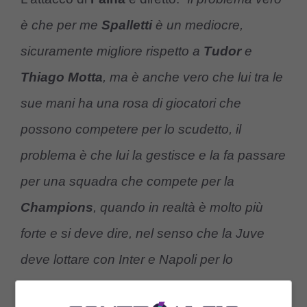
è che per me
Spalletti
è un mediocre,
sicuramente migliore rispetto a
Tudor
e
Thiago Motta
, ma è anche vero che lui tra le
sue mani ha una rosa di giocatori che
possono competere per lo scudetto, il
problema è che lui la gestisce e la fa passare
per una squadra che compete per la
Champions
, quando in realtà è molto più
forte e si deve dire, nel senso che la Juve
deve lottare con Inter e Napoli per lo
scudetto
“.