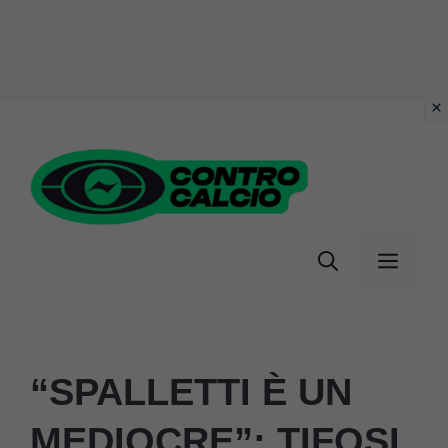
Vai
al
contenuto
Menu
“SPALLETTI È UN
MEDIOCRE”: TIFOSI