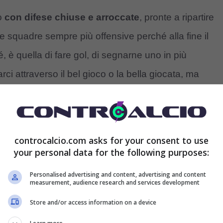
ro
con difese chiuse e arroccate
, pronte a ripartire
e squadre sempre più offensive perché alla fine il
é, è quella di fare gol, di segnarne uno in più
rci attraverso il bel gioco o la bella giocata, ma
o di squadra
che vince tutti quanti insieme e non
controcalcio.com asks for your consent to use
 del calcio”
your personal data for the following purposes:
ro che odia le giocate, solo tenta di portare avanti i
Personalised advertising and content, advertising and content
measurement, audience research and services development
rso il gioco totale dei giocatori si possono vincere
Store and/or access information on a device
si se ne faccia una religione, ma non perché lo vuole