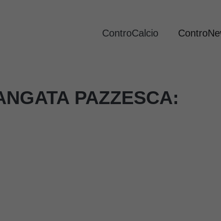
ControCalcio
ControN
ANGATA PAZZESCA: