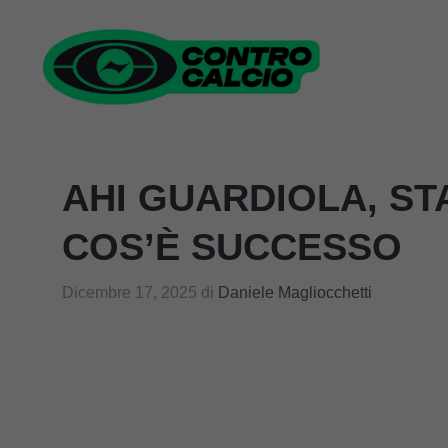
Vai
al
contenuto
AHI GUARDIOLA, ST
COS’È SUCCESSO
Dicembre 17, 2025
di
Daniele Magliocchetti