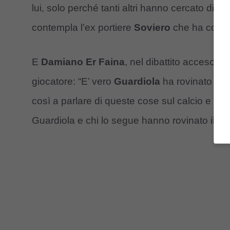
lui, solo perché tanti altri hanno cercato di e
contempla l’ex portiere
Soviero
che ha condan
E
Damiano Er Faina
, nel dibattito acceso ch
giocatore: “E’ vero
Guardiola
ha rovinato il 
così a parlare di queste cose sul calcio e rag
Guardiola e chi lo segue hanno rovinato il cal