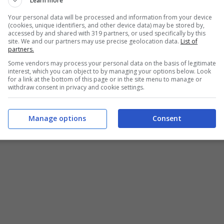
Learn more
mularlo. Ed
è qui il problema vero
, cosa che non
Your personal data will be processed and information from your device
(cookies, unique identifiers, and other device data) may be stored by,
nato il tecnico spagnolo di aver rovinato tutto.
accessed by and shared with 319 partners, or used specifically by this
site. We and our partners may use precise geolocation data.
List of
partners.
e c’è stato a
Controcalcio
, ha dato ragione all’ex
Some vendors may process your personal data on the basis of legitimate
interest, which you can object to by managing your options below. Look
calcio, ha ragione da vendere Soviero se noi siamo
for a link at the bottom of this page or in the site menu to manage or
withdraw consent in privacy and cookie settings.
ioniamo in questi termini, allora è vero che
cio”.
Manage options
Consent