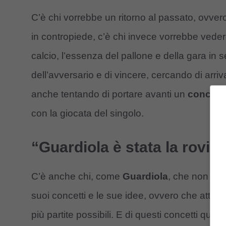
C’è chi vorrebbe un ritorno al passato, ovve
in contropiede, c’è chi invece vorrebbe veder
calcio, l’essenza del pallone e della gara in s
dell’avversario e di vincere, cercando di arriva
anche tentando di portare avanti un
concett
con la giocata del singolo.
“Guardiola è stata la rovina
C’è anche chi, come
Guardiola
, che non è ve
suoi concetti e le sue idee, ovvero che attrave
più partite possibili. E di questi concetti qua