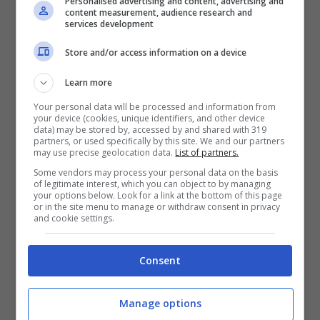
Personalised advertising and content, advertising and
dopo i risultati pessimi che sono stati ottenuti,
content measurement, audience research and
services development
sarebbe stato sollevato dal suo incarico lui è
Store and/or access information on a device
ancora saldo sulla sua posizione in
Learn more
panchina.
Your personal data will be processed and information from
your device (cookies, unique identifiers, and other device
data) may be stored by, accessed by and shared with 319
Il futuro del tecnico è bilico, ma non certo da
partners, or used specifically by this site. We and our partners
may use precise geolocation data.
List of partners.
adesso e la società inglese, guidata da
Some vendors may process your personal data on the basis
of legitimate interest, which you can object to by managing
americani, è tentata dall’idea di portare un
your options below. Look for a link at the bottom of this page
or in the site menu to manage or withdraw consent in privacy
and cookie settings.
allenatore giovane e sfrontato come
Cesc
Fabregas
, il tecnico del
Como
che è molto
Consent
legato alla società lombarda che difficilmente
lo lascerebbe partire a meno che non sia
Manage options