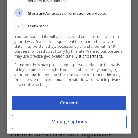
Nuova idea in attacco per Conte – Ansa – controcalcio.com
services development
Store and/or access information on a device
Learn more
Your personal data will be processed and information from
Come svelato dal giornalista Ciro Troise,
your device (cookies, unique identifiers, and other device
data) may be stored by, accessed by and shared with 319
partners, or used specifically by this site. We and our partners
Antonio Conte sta pensando di rivoluzionare
may use precise geolocation data.
List of partners.
l’attacco per la sfida di Coppa Italia contro il
Some vendors may process your personal data on the basis
of legitimate interest, which you can object to by managing
your options below. Look for a link at the bottom of this page
Cagliari. Pronto il giovane attaccante
or in the site menu to manage or withdraw consent in privacy
and cookie settings.
Ambrosino al posto di Lang, mentre Lucca e
Politano scalpitano per una maglia da titolare
Consent
per completare il tridente offensivo.
Un
Manage options
momento decisivo della stagione per
tenere il passo delle altre big italiane: