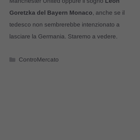
Manchester United oppure il sogno
Leon
Goretzka del Bayern Monaco
, anche se il
tedesco non sembrerebbe intenzionato a
lasciare la Germania. Staremo a vedere.
Categorie
ControMercato