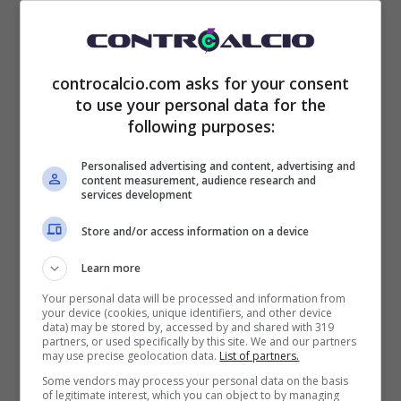
controcalcio.com asks for your consent
Stando infatti a quanto riportato dai colleghi
to use your personal data for the
de
Il Mattino
,
Ederson potrebbe diventare
following purposes:
un nuovo calciatore del Napoli già a
Personalised advertising and content, advertising and
content measurement, audience research and
partire dal prossimo gennaio
, complice
services development
l’estrema emergenza che
Antonio Conte
Store and/or access information on a device
starebbe attraversando in questo momento
Learn more
storico della stagione con i vari infortuni che
Your personal data will be processed and information from
your device (cookies, unique identifiers, and other device
hanno colpito i suoi giocatori.
Il fatto che poi
data) may be stored by, accessed by and shared with 319
partners, or used specifically by this site. We and our partners
may use precise geolocation data.
List of partners.
Anguissa partirà per la Coppa d’Africa
Some vendors may process your personal data on the basis
quasi costringe e spinge il club campione
of legitimate interest, which you can object to by managing