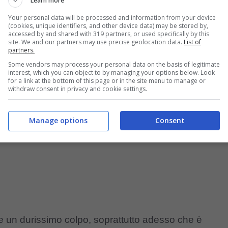
Learn more
ù bonus respinta dal Milan e dal giocatore. Ora però
Your personal data will be processed and information from your device
ti è Mike
Maignan
.
(cookies, unique identifiers, and other device data) may be stored by,
accessed by and shared with 319 partners, or used specifically by this
site. We and our partners may use precise geolocation data.
List of
partners.
nan e alza l’offerta
Some vendors may process your personal data on the basis of legitimate
interest, which you can object to by managing your options below. Look
for a link at the bottom of this page or in the site menu to manage or
withdraw consent in privacy and cookie settings.
Manage options
Consent
e un durissimo colpo, soprattutto adesso che è