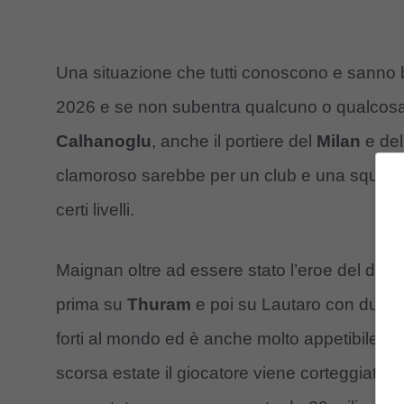
Una situazione che tutti conoscono e sanno b
2026 e se non subentra qualcuno o qualcos
Calhanoglu
, anche il portiere del
Milan
e del
clamoroso sarebbe per un club e una squadra c
certi livelli.
Maignan oltre ad essere stato l’eroe del derb
prima su
Thuram
e poi su Lautaro con due int
forti al mondo ed è anche molto appetibile su
scorsa estate il giocatore viene corteggiato da t