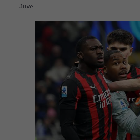
Juve
.