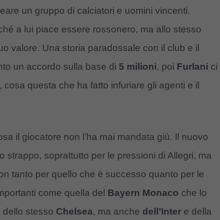
eare un gruppo di calciatori e uomini vincenti.
hé a lui piace essere rossonero, ma allo stesso
o valore. Una storia paradossale con il club e il
nto un accordo sulla base di
5 milioni
, poi
Furlani
ci
osa questa che ha fatto infuriare gli agenti e il
osa il giocatore non l’ha mai mandata giù. Il nuovo
o strappo, soprattutto per le pressioni di Allegri, ma
non tanto per quello che è successo quanto per le
importanti come quella del
Bayern Monaco
che lo
e dello stesso
Chelsea
, ma anche
dell’Inter
e della