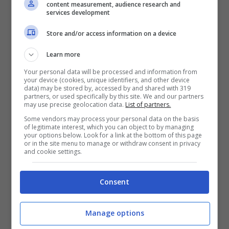
content measurement, audience research and
services development
impegni europei. Ci sono degli sviluppi da
Store and/or access information on a device
registrare da questo punto di vista. Stando a
quanto raccontato da
Transferfeed
, il
Milan
Learn more
Your personal data will be processed and information from
ha messo seriamente nel mirino
Christos
your device (cookies, unique identifiers, and other device
data) may be stored by, accessed by and shared with 319
Mouzakitis
. Talento purissimo di proprietà
partners, or used specifically by this site. We and our partners
may use precise geolocation data.
List of partners.
dell’
Olympiakos
, è un profilo che i rossoneri
Some vendors may process your personal data on the basis
of legitimate interest, which you can object to by managing
seguono già dall’estate e per il quale è stato
your options below. Look for a link at the bottom of this page
or in the site menu to manage or withdraw consent in privacy
anche già provato un affondo, che però non
and cookie settings.
ha dato i risultati auspicati.
Consent
Manage options