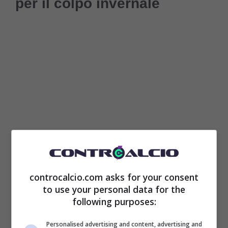
per il colpo invernale
L’obiettivo è quello di tornare in
Champions
controcalcio.com asks for your consent
League
e soprattutto di tornare ad essere
to use your personal data for the
following purposes:
competitiva anche per lottare con lo
Scudetto
. Sfruttando, magari, l’assenza di
Personalised advertising and content, advertising and