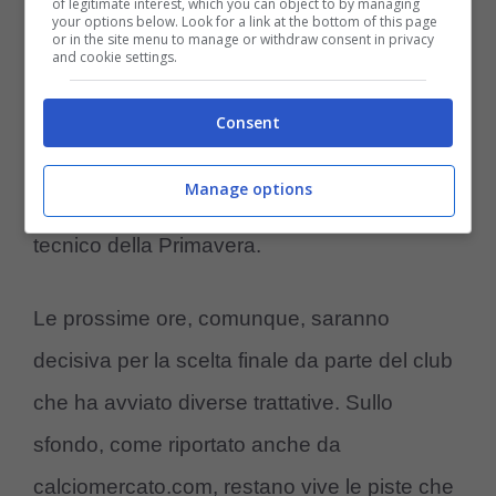
of legitimate interest, which you can object to by managing
your options below. Look for a link at the bottom of this page
escluso dalla lista dei papabili D’Aversa che
or in the site menu to manage or withdraw consent in privacy
and cookie settings.
fino a ieri sera era dato in pole position. Ed
invece, a guidare la squadra per i prossimi
Consent
impegni di Conference e Serie A, contro il
Manage options
Genoa, ci sarà sicuramente Galloppa,
tecnico della Primavera.
Le prossime ore, comunque, saranno
decisiva per la scelta finale da parte del club
che ha avviato diverse trattative. Sullo
sfondo, come riportato anche da
calciomercato.com, restano vive le piste che