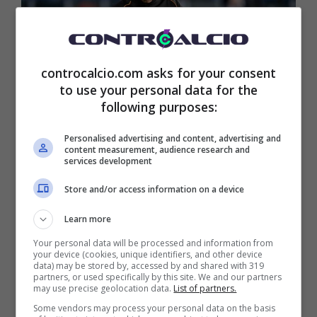
controcalcio.com asks for your consent
to use your personal data for the
following purposes:
Personalised advertising and content, advertising and
Marco Giampaolo (ansa foto) – controcalcio.com
content measurement, audience research and
services development
Nuovo allenatore Fiorentina:
Store and/or access information on a device
un vero rebus, adesso
Learn more
spunta anche Giampaolo
Your personal data will be processed and information from
your device (cookies, unique identifiers, and other device
data) may be stored by, accessed by and shared with 319
partners, or used specifically by this site. We and our partners
Siamo al dentro o fuori per la Fiorentia, che
may use precise geolocation data.
List of partners.
Some vendors may process your personal data on the basis
nella giornata di oggi ha praticamente