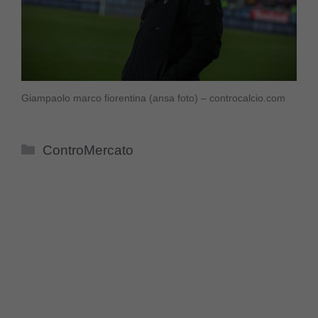
Giampaolo marco fiorentina (ansa foto) – controcalcio.com
Categorie
ControMercato