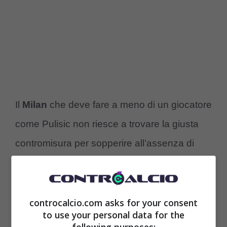
Il
Milan
che deve fare a meno di un giocatore
come Pulisic non riesce a trovare la giusta
contromisura per sopperire all’assenza di
colui che segna, tanto che sia con
Nkunku
che soprattutto con
Gimenez
non si riesce a
venirne a capo, per questo Allegri pressa
controcalcio.com asks for your consent
to use your personal data for the
Tare
per avere un bomber a gennaio. Uno