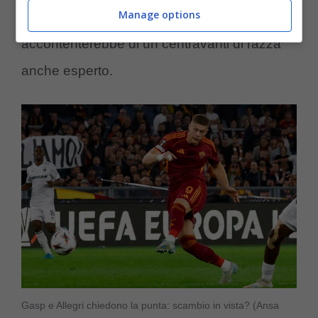
Manage options
voluto (e vorrebbe ancora)
Scamacca
ma si
accontenterebbe di un centravanti di razza
anche esperto.
Gasp e Allegri chiedono la punta: scambio in vista? (Ansa