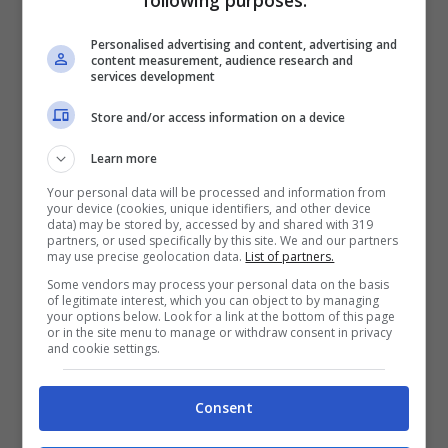
following purposes:
che segna come
Vlahovic
o quanto meno
Personalised advertising and content, advertising and
content measurement, audience research and
una punta pesante che faccia da boa per gli
services development
inserimenti di
Leao
,
Pulisic
e gli altri veloci
Store and/or access information on a device
che ha il
Milan
.
Learn more
Your personal data will be processed and information from
Gasperini
invece vorrebbe un attaccante
your device (cookies, unique identifiers, and other device
data) may be stored by, accessed by and shared with 319
partners, or used specifically by this site. We and our partners
che la butti dentro, anche perché da sempre
may use precise geolocation data.
List of partners.
è abituato bene e vorrebbe continuare su
Some vendors may process your personal data on the basis
of legitimate interest, which you can object to by managing
your options below. Look for a link at the bottom of this page
questa strada, considerato che il suo gioco
or in the site menu to manage or withdraw consent in privacy
and cookie settings.
viene esaltato se lì davanti c’è un attaccante
che il più delle volte riesce a finalizzare la
Consent
mole di gioco che viene prodotta. Avrebbe