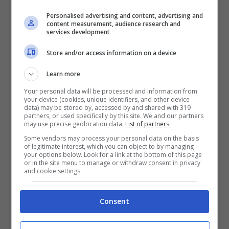
ancora a portata di tiro. Di conseguenza,
Personalised advertising and content, advertising and
content measurement, audience research and
services development
tutto è possibile. Un nome che può diventare
Store and/or access information on a device
caldo per il mercato della
Juventus
è quello
di
Nathan Akè
. Secondo quanto raccontato
Learn more
Your personal data will be processed and information from
da
Transferfeed
, i bianconeri hanno un forte
your device (cookies, unique identifiers, and other device
data) may be stored by, accessed by and shared with 319
interesse nei suoi confronti, dal momento
partners, or used specifically by this site. We and our partners
may use precise geolocation data.
List of partners.
che il calciatore non ha mai chiuso alla
Some vendors may process your personal data on the basis
of legitimate interest, which you can object to by managing
possibilità di un addio a gennaio. Vorrebbe,
your options below. Look for a link at the bottom of this page
or in the site menu to manage or withdraw consent in privacy
infatti, una destinazione che gli possa
and cookie settings.
permettere di giocare con maggiore
Consent
continuità.