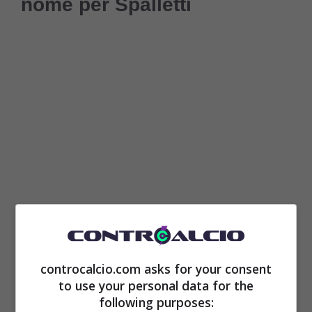
nome per Spalletti
Per i bianconeri non si può sprecare la
possibilità rappresentata dalla sessione di
controcalcio.com asks for your consent
gennaio. Soprattutto perché davanti non
to use your personal data for the
following purposes:
corrono e, per questo motivo, la vetta è