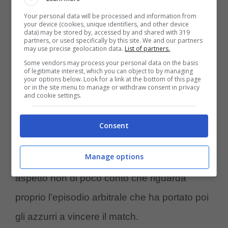
ancora, attacco al Napoli e
Your personal data will be processed and information from
your device (cookies, unique identifiers, and other device
agli arbitri
data) may be stored by, accessed by and shared with 319
partners, or used specifically by this site. We and our partners
may use precise geolocation data.
List of partners.
Eusebio Di Francesco è intervenuto in
Some vendors may process your personal data on the basis
of legitimate interest, which you can object to by managing
your options below. Look for a link at the bottom of this page
conferenza stampa alla viglia del match
or in the site menu to manage or withdraw consent in privacy
and cookie settings.
contro la Fiorentina. L’allenatore si è
soffertamo anche sul momento della
Consent
squadra, reduce dal ko interno contro il
Manage options
Napoli. Inoltre, il mister ha sottolineato un
aspetto non di poco conto che riguarda
proprio l’episodio arbitrale che ha portato poi
gli azzurri a vincere il match.