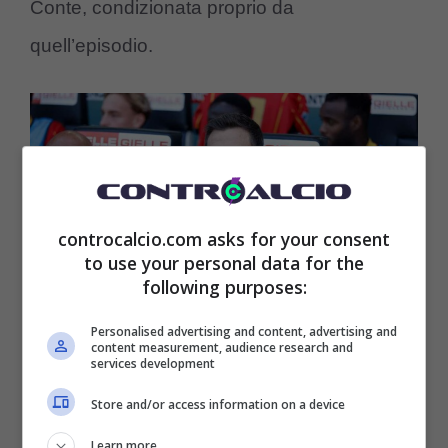
Conte, condizionata proprio da
quell’episodio.
controcalcio.com asks for your consent
to use your personal data for the
following purposes:
Personalised advertising and content, advertising and
content measurement, audience research and
services development
Eusebio Di Francesco (ansa foto) – controcalcio.com
Store and/or access information on a device
Di Francesco recrimina
Learn more