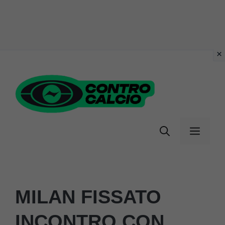
Vai
al
contenuto
Menu
MILAN FISSATO
INCONTRO CON