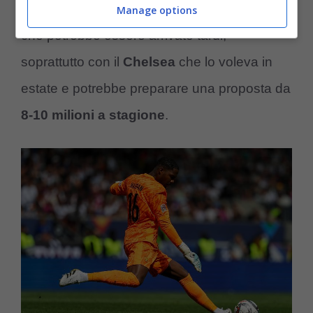
stipendio fino a 6 milioni
. Il Milan sa bene
Manage options
che potrebbe essere arrivato tardi,
soprattutto con il
Chelsea
che lo voleva in
estate e potrebbe preparare una proposta da
8-10 milioni a stagione
.