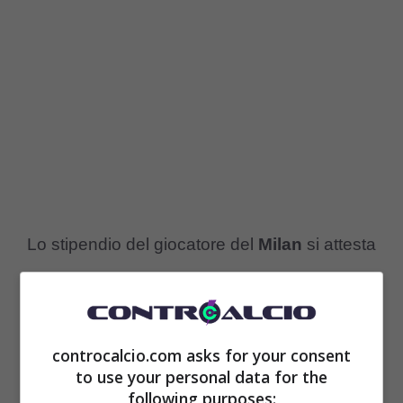
Lo stipendio del giocatore del
Milan
si attesta
sui
2,8 milioni di euro
con il contratto che
scade a
giugno del 2026
. La società
milanista vuole affrettare i tempi e cercare di
controcalcio.com asks for your consent
to use your personal data for the
arrivare a un accordo entro la fine dell’anno. I
following purposes: