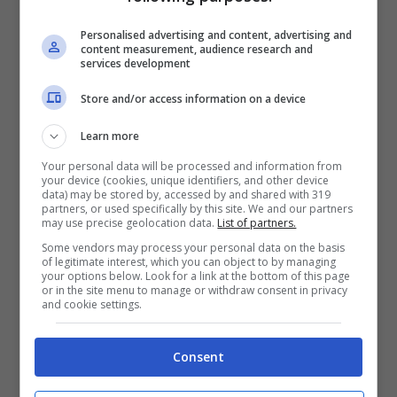
tempi sono strettissimi ed è anche tutto molto
Personalised advertising and content, advertising and
complicato, ma
Tare
ha avuto rassicurazioni
content measurement, audience research and
services development
dagli agenti che si sarebbero visti e
Store and/or access information on a device
avrebbero parlato per fare un ultimo
Learn more
chiarimento.
Your personal data will be processed and information from
your device (cookies, unique identifiers, and other device
data) may be stored by, accessed by and shared with 319
In quella circostanza il
Milan
farà un’ultima
partners, or used specifically by this site. We and our partners
may use precise geolocation data.
List of partners.
offerta al giocatore. Verosimilmente, la
Some vendors may process your personal data on the basis
of legitimate interest, which you can object to by managing
società rossonera dovrebbe proporre un
your options below. Look for a link at the bottom of this page
or in the site menu to manage or withdraw consent in privacy
and cookie settings.
contratto di circa
4,5-5 milioni a stagione
per cinque anni
più vari bonus a
Consent
prestazione che potrebbero far
lievitare lo