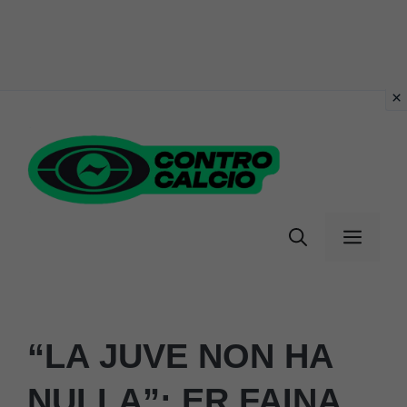
Vai
al
contenuto
Menu
“LA JUVE NON HA
NULLA”: ER FAINA